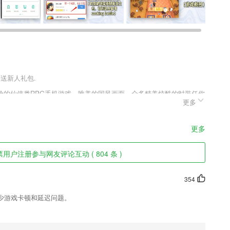
还送新人礼包.
验的仙侠类RPG手机游戏，唯美的国风画面，众多精美炫酷的时装任你
更多
仙侠门派，众多登场角色。宏伟的世界设定，多章节不同的剧情，玩家
玩家快来趣趣手游网下载这款飘渺仙剑高爆版吧!
更多
用户注册参与网友评论互动 ( 804 条 )
助你一起分担。
354
验。
少游戏卡顿和延迟问题。
、录制的学习视频、录音、视频配音等上传长久保存在系统里。
己的型号选择合适的货物订单；