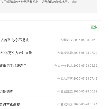
更加了解游戏的各种玩法和机制，提升自己的游戏水平。
来自
更多
苏宁风光不再了,张近东也曾是中国江苏省首富,苏宁不是被阿里京东打败!而是200亿元被恒大给拖垮了
作者:婕友 2026-05-28 08:42
5000万立方米油当量
作者:秦真婵 2026-05-28 07:09
要重启手机研发了
作者:公羊风儿 2026-05-28 05:52
作者:弘苛爽 2026-05-28 07:42
组织调查
作者:戚素豪 2026-05-28 00:22
走进首都高校
作者:成清茜 2026-05-28 05:24