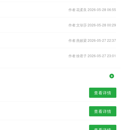
作者:花柔良 2026-05-28 06:55
作者:文珍莎 2026-05-28 00:29
作者:燕姣梁 2026-05-27 22:37
作者:徐君子 2026-05-27 23:01
查看详情
查看详情
查看详情