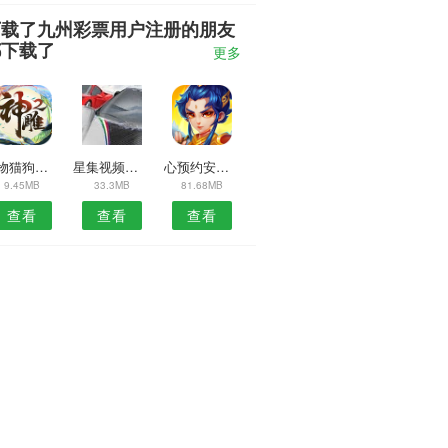
下载了九州彩票用户注册的朋友
都下载了
更多
宠物猫狗交流器APP
星集视频安卓版
心预约安卓版
9.45MB
33.3MB
81.68MB
查看
查看
查看