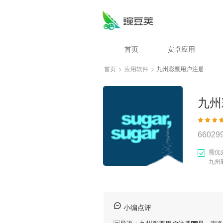
首页
安卓应用
首页
>
应用软件
>
九州彩票用户注册
九州
66029
需优
九州
小编点评