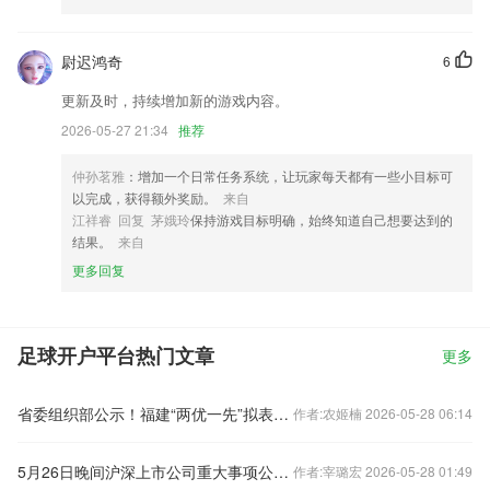
尉迟鸿奇
6
更新及时，持续增加新的游戏内容。
2026-05-27 21:34
推荐
仲孙茗雅
：增加一个日常任务系统，让玩家每天都有一些小目标可
以完成，获得额外奖励。
来自
江祥睿 回复 茅娥玲
保持游戏目标明确，始终知道自己想要达到的
结果。
来自
更多回复
足球开户平台热门文章
更多
省委组织部公示！福建“两优一先”拟表彰对象名单来了
作者:农姬楠 2026-05-28 06:14
5月26日晚间沪深上市公司重大事项公告最新快递
作者:宰璐宏 2026-05-28 01:49