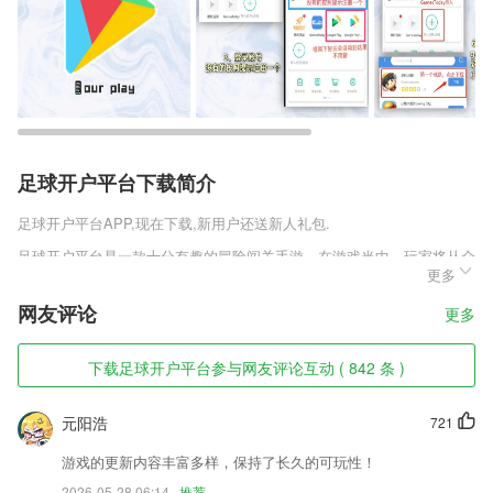
足球开户平台下载简介
足球开户平台
APP,现在下载,新用户还送新人礼包.
足球开户平台是一款十分有趣的冒险闯关手游，在游戏当中，玩家将从众
更多
多经典的角色中选择扮演，让你能够更轻松的就能沉浸其中，享受其带来
的更独特的魅力。其中众多角色都拥有着他们独特的技能，让你能够更快
网友评论
更多
速的进行通关，更快的体会到游戏的乐趣。
足球开户平台软件特色
下载足球开户平台参与网友评论互动 ( 842 条 )
1,教育热点资讯，应有尽有，帮助家长、学生了解最新教育考试相关资讯
与动态
元阳浩
721
2,优质的名师解析，后台名师为你进行解答疑点，并发送到你的设备中；
游戏的更新内容丰富多样，保持了长久的可玩性！
3,【丰富的教学内容】
2026-05-28 06:14
推荐