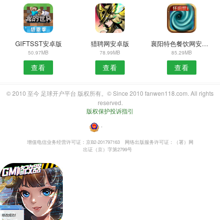
GIFTSST安卓版
猎聘网安卓版
襄阳特色餐饮网安卓版
50.97MB
78.99MB
85.29MB
查看
查看
查看
© 2010 至今 足球开户平台 版权所有。© Since 2010 fanwen118.com. All rights
reserved.
版权保护投诉指引
・
增值电信业务经营许可证：京B2-201797163
网络出版服务许可证：（署）网
出证（京）字第2799号