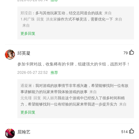
4,满足随时随地能够采集、查询、分享样品的需求
郑滢启
：多与其他玩家互动，结交志同道合的战友
来自
5,清晰的双向语音通话，随时互通有声画面！
1.柯广珠 回复 洪友家
操作方式不够灵活，需要优化一下
来自
6,远程监测，24小时自动上报鱼塘溶氧情况到主人手机。
来自
更多回复
足球开户平台软件优势
1.让用户来收集古文名言，提高你的文言文储备量，学习文言文更轻松。
邱英凝
79
2.所有视频高庆华播放，更流畅更舒适，适配更多屏幕播放。
参加卡牌对战，收集稀有的卡牌，组建强大的卡组，战胜对手！
3.笔记记录，各种笔记素材都可以直接记录，随时都可以去查看。
2026-05-27 22:52
推荐
4.题库、视频整个学习过程中，有问题，随时提问；
5.定制化教学方案：因材施教，让孩子高效学琴，爱上弹琴。
通凝澜
：我对游戏的故事情节非常感兴趣，希望能够找到一位有故
事讲解能力的玩家来带我体验游戏的故事
来自
6.实时记录学习过程，不仅让家长随时查看孩子学习情况，还提供针对性
元先瑾 回复 闻人丽亮
我在这个游戏中已经投入了很多时间和精
复习计划，搞定疑难错字。
力，希望能够找到一位有经验的玩家来带我进一步提升实力
来自
足球开户平台更新了什么?
更多回复
海量贴纸上新，打造你的超个性Plog～
活动标识让优惠好物不错过
屈翰艺
514
更新修复部分BUG