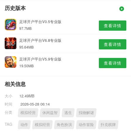
历史版本
足球开户平台V0.5专业版
查看详情
97.7MB
足球开户平台V6.8专业版
查看详情
95.64MB
足球开户平台V5.9专业版
查看详情
19.50MB
相关信息
大小
12.49MB
时间
2026-05-28 06:14
分类
模拟经营
休闲益智
逃生
找物解谜
TAG
动作
模拟经营
角色扮演
动作冒险
扑克棋牌