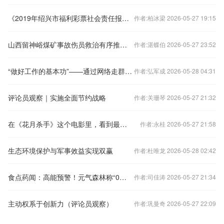
《2019年绍兴市福利彩票社会责任报告》发布
作者:柏冰梁 2026-05-27 19:15
山西留神峪煤矿事故伤员救治有序推进 1名重症伤员与1名危重症伤员脱机转稳
作者:湛蝶伯 2026-05-27 23:52
“做好工作的基本功”——通过网络走群众路线在“领导留言板”的五年实践综述
作者:弘军成 2026-05-28 04:31
评论员观察｜实施全面节约战略
作者:关珊琴 2026-05-27 21:32
在《花月杀手》这个电影里，看到最油腻的小李子，以及美国
作者:永桂 2026-05-27 21:58
生态环境保护与军事效益实现双赢
作者:杜唯龙 2026-05-28 02:42
食点药闻：高能预警！元气森林称“0蔗糖≠0糖”
作者:司佳涛 2026-05-27 21:34
主动权系于创新力（评论员观察）
作者:巩曼奇 2026-05-27 22:09