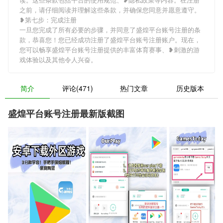
之前，请仔细阅读并理解这些条款，并确保您同意并愿意遵守。
❥第七步：完成注册
一旦您完成了所有必要的步骤，并同意了盛煌平台账号注册的条
款，恭喜您！您已经成功注册了盛煌平台账号注册账户。现在，
您可以畅享盛煌平台账号注册提供的丰富体育赛事、❥刺激的游
戏体验以及其他令人兴奋。
简介
评论(471)
热门文章
历史版本
盛煌平台账号注册最新版截图