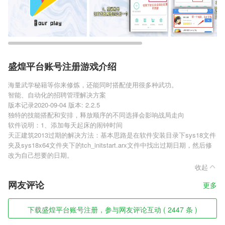
盛煌平台账号注册游戏介绍
海量武学秘籍等你来修炼，还能同时搭配使用很多种武功。
智能、自动化的招聘管理解决方案
版本记录2020-09-04 版本: 2.2.5
独特的技能搭配和安排，释放顺序的不同选择会影响战局走向
软件说明：1、添加每天起床的闹钟时间
天正建筑2013过期的解决方法：基本思路是在软件安装目录下sys18文件
夹及sys18x64文件夹下的tch_initstart.arx文件中找出过期日期，然后修
改为自己想要的日期。
收起
网友评论
更多
下载盛煌平台账号注册，参与网友评论互动 ( 2447 条 )