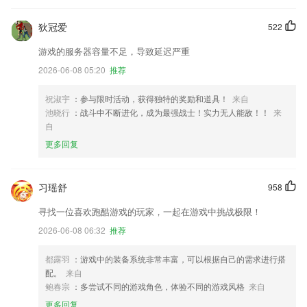
狄冠爱
522
游戏的服务器容量不足，导致延迟严重
2026-06-08 05:20
推荐
祝淑宇
：参与限时活动，获得独特的奖励和道具！
来自
池晓行
：战斗中不断进化，成为最强战士！实力无人能敌！！
来
自
更多回复
习瑶舒
958
寻找一位喜欢跑酷游戏的玩家，一起在游戏中挑战极限！
2026-06-08 06:32
推荐
都露羽
：游戏中的装备系统非常丰富，可以根据自己的需求进行搭
配。
来自
鲍春宗
：多尝试不同的游戏角色，体验不同的游戏风格
来自
更多回复