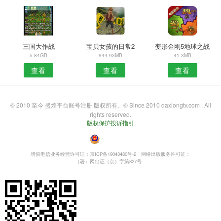
三国大作战
宝贝女孩的日常2
变形金刚5地球之战
5.84GB
944.93MB
41.3MB
查看
查看
查看
© 2010 至今 盛煌平台账号注册 版权所有。© Since 2010 daxiongtv.com . All
rights reserved.
版权保护投诉指引
・
增值电信业务经营许可证：京ICP备19043480号-2
网络出版服务许可证：
（署）网出证（京）字第827号