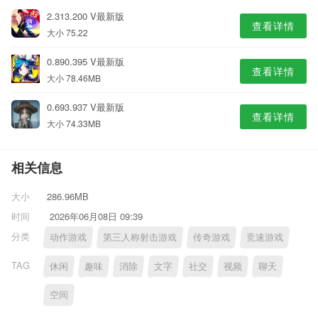
2.313.200 V最新版
查看详情
大小 75.22
0.890.395 V最新版
查看详情
大小 78.46MB
0.693.937 V最新版
查看详情
大小 74.33MB
相关信息
大小
286.96MB
时间
2026年06月08日 09:39
分类
动作游戏
第三人称射击游戏
传奇游戏
竞速游戏
TAG
休闲
趣味
消除
文字
社交
视频
聊天
空间