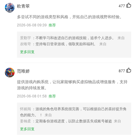
欧青翠
477
多尝试不同的游戏类型和风格，开拓自己的游戏视野和经验。
2026-06-08 09:39
推荐
景勤宇
：不断学习和改进自己的游戏技能，追求个人进步。
来自
农唯苛
：坚持每日登录游戏，领取奖励和福利。
来自
更多回复
范唯娇
877
提供游戏内购系统，让玩家能够购买虚拟物品或增值服务，支持
游戏的持续发展。
2026-06-08 01:58
推荐
怀姬阅
：游戏的角色培养系统很完善，可以根据自己的喜好提升角
色的能力。 ！
来自
姜翰柔
：定期备份游戏进度，以防止数据丢失或账号被盗
来自
更多回复