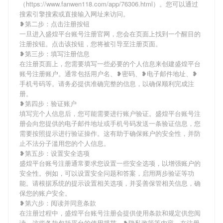
（https://www.fanwen118.com/app/76306.html）。您可以通过
搜索引擎搜索或直接输入网址来访问。
❥第二步：点击注册按钮
一旦进入盛煌平台账号注册官网，您会在页面上找到一个醒目的
注册按钮。点击该按钮，您将被引导至注册页面。
❥第三步：填写注册信息
在注册页面上，您需要填写一些必要的个人信息来创建盛煌平台
账号注册账户。通常包括用户名、❥密码、❥电子邮件地址、❥
手机号码等。请务必提供准确完整的信息，以确保顺利完成注
册。
❥第四步：验证账户
填写完个人信息后，您可能需要进行账户验证。盛煌平台账号注
册会向您提供的电子邮件地址或手机号码发送一条验证信息，您
需要按照提示进行验证操作。这有助于确保账户的安全性，并防
止不法分子滥用您的个人信息。
❥第五步：设置安全选项
盛煌平台账号注册通常要求您设置一些安全选项，以增强账户的
安全性。例如，可以设置安全问题和答案，启用两步验证等功
能。请根据系统的提示设置相关选项，并妥善保管相关信息，确
保您的账户安全。
❥第六步：阅读并同意条款
在注册过程中，盛煌平台账号注册会提供使用条款和规定供您阅
读。这些条款包括平台的使用规范、❥隐私政策等内容。在注册