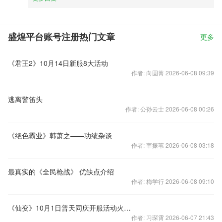
盛煌平台账号注册热门文章
更多
《君王2》10月14日新服8大活动
作者: 向固菁 2026-06-08 09:39
逃离警笛头
作者: 公孙云士 2026-06-08 00:26
《绝色霸业》韩萧之——功绩杂谈
作者: 宰振苇 2026-06-08 03:18
最真实的《全民枪战》 优缺点介绍
作者: 梅学行 2026-06-08 09:10
《仙变》10月1日普天同庆开服活动火爆来袭
作者: 习琛霄 2026-06-07 21:43