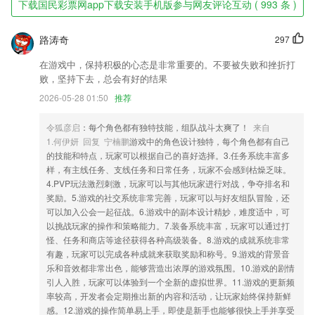
下载国民彩票网app下载安装手机版参与网友评论互动 ( 993 条 )
1,畅享手机便捷服务提供在店点餐、外卖送餐等多种智能服务!
路涛奇
297
2,【智能曲谱】：内置AI钢琴简谱，自带节奏器，可进行分手练习，速度
调节，曲调变化等多项智能功能。
在游戏中，保持积极的心态是非常重要的。不要被失败和挫折打
3,【就医指南】提供医院就诊须知、特色科室介绍、医院名医介绍，以及
败，坚持下去，总会有好的结果
科室专家排班信息，方便患者就医。
2026-05-28 01:50
推荐
4,24小时客服为你在线解答，如果有什么困难，可以随时寻求帮助哦；
令狐彦启
：每个角色都有独特技能，组队战斗太爽了！
来自
5,* 拖拽放大和缩小图片，细看局部特写；
1.何伊妍 回复 宁楠鹏
游戏中的角色设计独特，每个角色都有自己
6,发票查验:通过APP/扫码枪扫描发票二维码,查验发票真伪以及发票所有
的技能和特点，玩家可以根据自己的喜好选择。3.任务系统丰富多
票面信息支持增值税专用发票、增值税普通发票、增值税电子普通发票、
样，有主线任务、支线任务和日常任务，玩家不会感到枯燥乏味。
增值税普通发票(卷票)、增值税电子普通发票(通行费)、机动车销售统一
4.PVP玩法激烈刺激，玩家可以与其他玩家进行对战，争夺排名和
发票、二手车销售统一发票、区块链发票等
奖励。5.游戏的社交系统非常完善，玩家可以与好友组队冒险，还
可以加入公会一起征战。6.游戏中的副本设计精妙，难度适中，可
国民彩票网app下载安装手机版软件优势
以挑战玩家的操作和策略能力。7.装备系统丰富，玩家可以通过打
怪、任务和商店等途径获得各种高级装备。8.游戏的成就系统非常
1.让学习更加简单，在软件上就能快速进行学习，比较轻松随意学习，不
有趣，玩家可以完成各种成就来获取奖励和称号。9.游戏的背景音
会有时间限制，更加方便
乐和音效都非常出色，能够营造出浓厚的游戏氛围。10.游戏的剧情
2.有了这款软件之后，2265用户们就可以在自己空闲的时候给自己的宝宝
引人入胜，玩家可以体验到一个全新的虚拟世界。11.游戏的更新频
进行教学了
率较高，开发者会定期推出新的内容和活动，让玩家始终保持新鲜
感。12.游戏的操作简单易上手，即使是新手也能够很快上手并享受
3.海量题库，在线题库，各科2265海量试题，尽在掌中，随做随学。