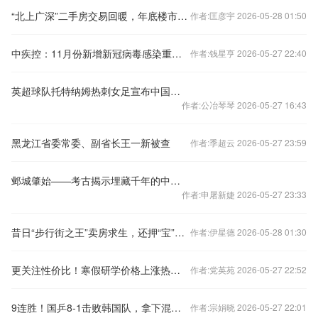
“北上广深”二手房交易回暖，年底楼市怎样看？
作者:匡彦宇 2026-05-28 01:50
中疾控：11月份新增新冠病毒感染重症病例135例
作者:钱星亨 2026-05-27 22:40
英超球队托特纳姆热刺女足宣布中国球员王霜加盟
作者:公冶琴琴 2026-05-27 16:43
黑龙江省委常委、副省长王一新被查
作者:季超云 2026-05-27 23:59
邺城肇始——考古揭示埋藏千年的中国都城秘密
作者:申屠新婕 2026-05-27 23:33
昔日“步行街之王”卖房求生，还押“宝”千元羽绒服
作者:伊星德 2026-05-28 01:30
更关注性价比！寒假研学价格上涨热度下降
作者:党英苑 2026-05-27 22:52
9连胜！国乒8-1击败韩国队，拿下混合团体世界杯冠军
作者:宗娟晓 2026-05-27 22:01