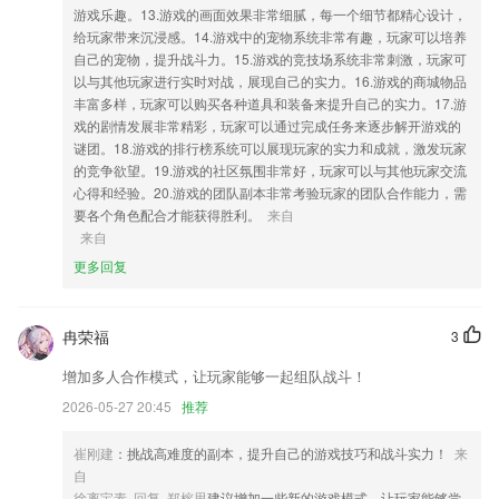
游戏乐趣。13.游戏的画面效果非常细腻，每一个细节都精心设计，
4.·全国普通话发音拼音通用题库
给玩家带来沉浸感。14.游戏中的宠物系统非常有趣，玩家可以培养
自己的宠物，提升战斗力。15.游戏的竞技场系统非常刺激，玩家可
5.报名：学车报名，在线预约。
以与其他玩家进行实时对战，展现自己的实力。16.游戏的商城物品
6.重难点内容也是给大家指点出来，让大家学习也可以很轻松。
丰富多样，玩家可以购买各种道具和装备来提升自己的实力。17.游
戏的剧情发展非常精彩，玩家可以通过完成任务来逐步解开游戏的
国民彩票网app下载安装手机版更新了什么?
谜团。18.游戏的排行榜系统可以展现玩家的实力和成就，激发玩家
的竞争欲望。19.游戏的社区氛围非常好，玩家可以与其他玩家交流
新增用户协议隐私协议
心得和经验。20.游戏的团队副本非常考验玩家的团队合作能力，需
冀云白洋淀客户端是安新县融媒体中心倾力打造的安新县第一新闻客户
要各个角色配合才能获得胜利。
来自
端，是以“新闻党建政务服务”为核心以“融汇精彩，传播美好”为己任的综
来自
合性新闻客户端，既权威理性丰富，又生动活跃周到，更快捷更立体更全
更多回复
面地讲述安新好故事，传递安新好声音，树立安新好形象。
添加云相册功能
冉荣福
3
优化电池性能提高续航时间。
已借图书的bug修复
增加多人合作模式，让玩家能够一起组队战斗！
添加在线客服
2026-05-27 20:45
推荐
联系我们
崔刚建
：挑战高难度的副本，提升自己的游戏技巧和战斗实力！
来
以上就是国民彩票网app下载安装手机版的介绍，如果您喜欢这款软件，
自
您可以到应用商店进行打分评论，说出您的使用经历，以帮助我们更好的
徐离宝素 回复 郑榕思
建议增加一些新的游戏模式，让玩家能够尝