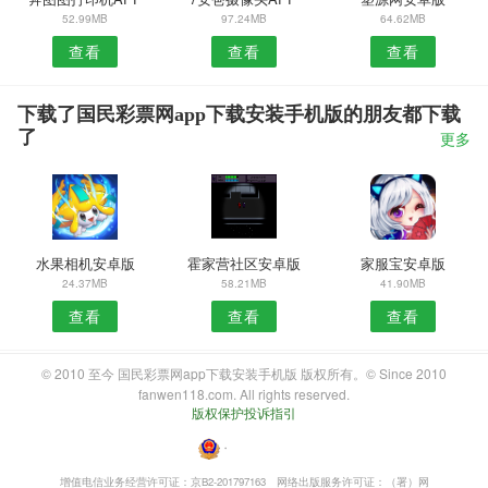
52.99MB
97.24MB
64.62MB
查看
查看
查看
下载了国民彩票网app下载安装手机版的朋友都下载
了
更多
水果相机安卓版
霍家营社区安卓版
家服宝安卓版
24.37MB
58.21MB
41.90MB
查看
查看
查看
© 2010 至今 国民彩票网app下载安装手机版 版权所有。© Since 2010
fanwen118.com. All rights reserved.
版权保护投诉指引
・
增值电信业务经营许可证：京B2-201797163
网络出版服务许可证：（署）网