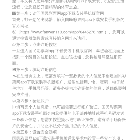
趣，本文将为您详细介绍
国民彩票网app下载安装手机版
的注册
流程，让您轻松开启精彩的体育之旅。
🌃第一步：访问国民彩票网app下载安装手机版官网
首先，打开您的浏览器，输入
国民彩票网app下载安装手机版
的
官方网址
Ⓜ（https://www.fanwen118.com/app/6445276.html）。您可以
通过搜索引擎搜索或直接输入网址来访问。
🙍第二步：点击注册按钮
一旦进入
国民彩票网app下载安装手机版
官网，🚎您会在页面上
找到一个醒目的注册按钮。点击该按钮，您将被引导至注册页
面。
💾第三步：填写注册信息
🦟在注册页面上，您需要填写一些必要的个人信息来创建
国民彩
票网app下载安装手机版
账户。通常包括用户名、密码、电子邮
件地址、手机号码等。请务必提供准确完整的信息，以确保顺利
完成注册。
🥨第四步：验证账户
🈁填写完个人信息后，您可能需要进行账户验证。
国民彩票网
app下载安装手机版
会向您提供的电子邮件地址或手机号码发送
一条验证信息，您需要按照提示进行验证操作。这有助于确保账
户的安全性，并防止不法分子滥用您的个人信息。
🍙第五步：设置安全选项
国民彩票网app下载安装手机版
通常要求您设置一些安全选项，