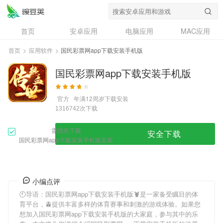
首页
安卓应用
电脑应用
MAC应用
资讯
专题
设计奖
创意应用
首页
>
应用软件
>
国民彩票网app下载安装手机版
问答
国民彩票网app下载安装手机版
官方
年满12周岁
下载安装
次下载
1316742
需优先下载
安全下载
国民彩票网app下载安装手机版安装
小编点评
🕙导语：
国民彩票网app下载安装手机版
🦞是一家备受瞩目的体
育平台，🚊提供丰富多样的体育赛事和刺激的游戏体验。如果您
想加入
国民彩票网app下载安装手机版
的大家庭，参与其中的乐