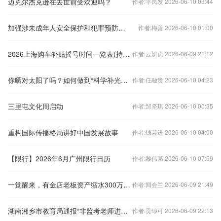
迈克尔杰克逊在去世前受欢迎吗？
作者:平民发 2026-06-10 03:44
加强涉未成年人安全保护和犯罪预防（法治头条）
作者:梅善 2026-06-10 01:00
2026上海购车补贴摇号时间一览表(持续更新）
作者:云妍贞 2026-06-09 21:12
你晒对太阳了吗？如何做到“科学补光与防晒兼得”？
作者:任融贵 2026-06-10 04:23
三里屯文化周启动
作者:邹坚琪 2026-06-10 00:35
重构国际传播格局讲好中国发展故事
作者:钱芸进 2026-06-10 04:00
【限行】2026年6月广州限行日历
作者:黎伟菡 2026-06-10 07:59
一觉醒来，有金店老板资产缩水300万元！顾客金手镯没到手就亏了5000元
作者:闻会兰 2026-06-09 21:49
湖南湘乡市教育局通报“非监考老师进入考场”：已成立工作专班
作者:贡绿可 2026-06-09 22:13