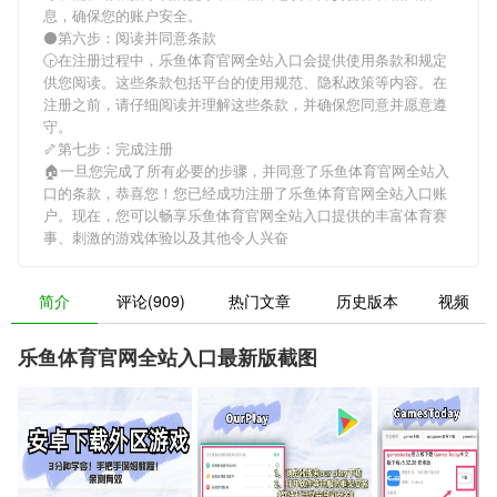
息，确保您的账户安全。
⚫第六步：阅读并同意条款
🕞在注册过程中，
乐鱼体育官网全站入口
会提供使用条款和规定
供您阅读。这些条款包括平台的使用规范、隐私政策等内容。在
注册之前，请仔细阅读并理解这些条款，并确保您同意并愿意遵
守。
🦴第七步：完成注册
🏠一旦您完成了所有必要的步骤，并同意了
乐鱼体育官网全站入
口
的条款，恭喜您！您已经成功注册了乐鱼体育官网全站入口账
户。现在，您可以畅享
乐鱼体育官网全站入口
提供的丰富体育赛
事、刺激的游戏体验以及其他令人兴奋
简介
评论(909)
热门文章
历史版本
视频
乐鱼体育官网全站入口最新版截图