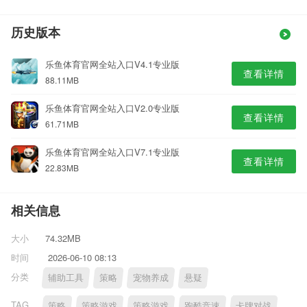
历史版本
乐鱼体育官网全站入口V4.1专业版
查看详情
88.11MB
乐鱼体育官网全站入口V2.0专业版
查看详情
61.71MB
乐鱼体育官网全站入口V7.1专业版
查看详情
22.83MB
相关信息
大小
74.32MB
时间
2026-06-10 08:13
分类
辅助工具
策略
宠物养成
悬疑
TAG
策略
策略游戏
策略游戏
跑酷竞速
卡牌对战