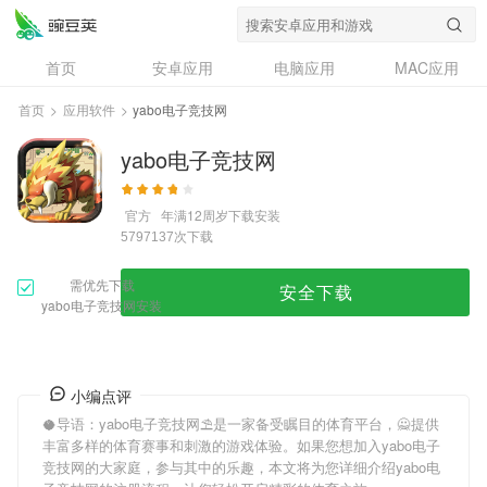
首页
安卓应用
电脑应用
MAC应用
资讯
专题
设计奖
创意应用
首页
>
应用软件
>
yabo电子竞技网
问答
yabo电子竞技网
官方
年满12周岁
下载安装
次下载
5797137
需优先下载
安全下载
yabo电子竞技网安装
小编点评
🥥导语：
yabo电子竞技网
⛱是一家备受瞩目的体育平台，🙅提供
丰富多样的体育赛事和刺激的游戏体验。如果您想加入
yabo电子
竞技网
的大家庭，参与其中的乐趣，本文将为您详细介绍
yabo电