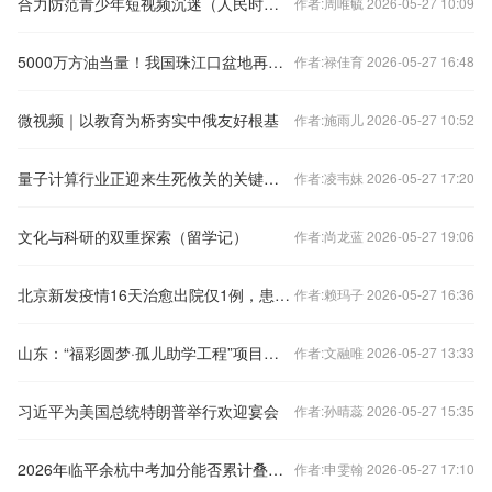
合力防范青少年短视频沉迷（人民时评）
作者:周唯毓 2026-05-27 10:09
5000万方油当量！我国珠江口盆地再获重大油气发现
作者:禄佳育 2026-05-27 16:48
微视频｜以教育为桥夯实中俄友好根基
作者:施雨儿 2026-05-27 10:52
量子计算行业正迎来生死攸关的关键时刻
作者:凌韦妹 2026-05-27 17:20
文化与科研的双重探索（留学记）
作者:尚龙蓝 2026-05-27 19:06
北京新发疫情16天治愈出院仅1例，患者为何迟迟难达出院标准？
作者:赖玛子 2026-05-27 16:36
山东：“福彩圆梦·孤儿助学工程”项目两年来共资助2000人
作者:文融唯 2026-05-27 13:33
习近平为美国总统特朗普举行欢迎宴会
作者:孙晴蕊 2026-05-27 15:35
2026年临平余杭中考加分能否累计叠加规则
作者:申雯翰 2026-05-27 17:10