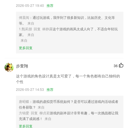
员，还可以一键邀请学员上课。
2026-05-27 19:40
推荐
4,各种各样的新闻资讯供您阅读，随时都可以通过本款软件了解最新的新
闻资讯；
傅晨阅
：通过玩游戏，我学到了很多新知识，比如历史、文化等
等。
来自
5,分享即可成为vip会员，享受懒人听题、答题技巧等会员专享功能，从
1.甄莉朋 回复 林静露
这个游戏的画风太成人向了，不适合年轻玩
此刷题事半功倍
家。
来自
6,★丰富咨询：课余时间放松心情的好去处。
来自
更多回复
yabo电子竞技网软件优势
1.经营管理
步萱翔
36
2.您还可以使用绘画素材库，包括人物造型、绘画分镜、节日贺卡、手账
模板等，帮助您找到创作灵感。
这个游戏的角色设计真是太可爱了，每一个角色都有自己独特的
个性
3.增加了练习设置，可以利用零散的时间放松身心并学习充电。
2026-05-27 14:53
推荐
4.·自然拼读是种将字母与语音对应起来的发音规律，可不借助字典和音
标就可以顺利读出大部分单词。
唐昭蝶
：游戏的虚拟货币系统如何？是否可以通过游戏内活动或者
5.中药专业初级士技术资格考试的范围涵盖8个学科
任务获取？
来自
方锦爱 回复 柳贞若
游戏的副本设计非常有趣，每一次挑战都让我
6.经常收集错题
充满了成就感！
来自
yabo电子竞技网更新了什么?
更多回复