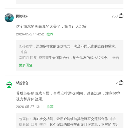
重要更改：登录按钮支持调用登录URL里的函数 by Xwite
新增字符串高亮
顾妍姬
750
松果中心改版，更多会员权益以及实物礼品等你兑换
这个游戏的画面真的太美了，简直让人沉醉
针对买单吧，货拉拉闪退问题进行了修复；
2026-05-27 14:52
推荐
优化客户业态
长孙程雯
：添加多样化的游戏模式，满足不同玩家的喜好和需求。
优化选择音乐页面的加载速度。
来自
联系我们
幸昭月 回复 费茂亮
学会团队合作，配合队友的战术和指令。
来自
以上就是yabo电子竞技网的介绍，如果您喜欢这款软件，您可以到应用
更多回复
商店进行打分评论，说出您的使用经历，以帮助我们更好的对产品进行优
化修改。
堵剑怡
2
养成良好的游戏习惯，合理安排游戏时间，避免沉迷，注意保护
视力和身体健康。
2026-05-27 13:11
推荐
包霭伯
：增加社交功能，让用户能够与其他玩家交流和合作
来自
杭雁超 回复 季晶士
这个游戏的操作界面设计很混乱，不够简洁明