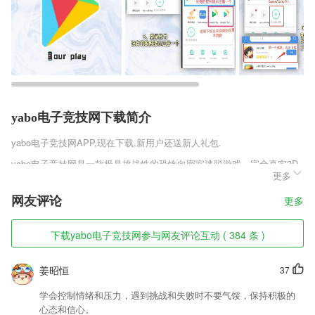
yabo电子竞技网下载简介
yabo电子竞技网
APP,现在下载,新用户还送新人礼包.
yabo电子竞技网是一款极具挑战性的恐怖向密室逃脱游戏，完全真实3D
更多
的场景等你进行探索，海量的谜题可供你沉浸在其中，作为一名侦探，你
需要去打开手电筒可以更好的看到全部的内容，不断的移动过程中你也可
网友评论
更多
以去解锁出更多的内容，电池需要去尽可能收集到手中。
yabo电子竞技网软件特色
下载yabo电子竞技网参与网友评论互动 ( 384 条 )
1,题型练习
姜昭恒
37
2,明星妆容：分析经典明星妆容，潜心研发上妆技术，让您如电影主角般
魅惑，向女神致敬
学会控制情绪和压力，遇到挑战和失败时不要气馁，保持积极的
3,快速排班：教练可以快速编制排班计划，查看每天课程计划及该课程学
心态和信心。