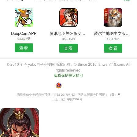
DeepCamAPP
腾讯地图关怀版安卓版
爱尔兰地图中文版全图
93.60MB
35.94MB
17.47MB
查看
查看
查看
© 2010 至今 yabo电子竞技网 版权所有。© Since 2010 fanwen118.com. All
rights reserved.
版权保护投诉指引
・
增值电信业务经营许可证：京B2-201797163
网络出版服务许可证：（署）网
出证（京）字第2799号