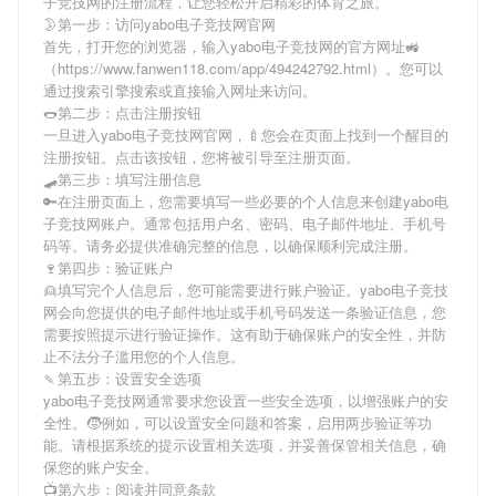
子竞技网
的注册流程，让您轻松开启精彩的体育之旅。
🌛第一步：访问yabo电子竞技网官网
首先，打开您的浏览器，输入
yabo电子竞技网
的官方网址🚜
（https://www.fanwen118.com/app/494242792.html）。您可以
通过搜索引擎搜索或直接输入网址来访问。
🌭第二步：点击注册按钮
一旦进入
yabo电子竞技网
官网，🍼您会在页面上找到一个醒目的
注册按钮。点击该按钮，您将被引导至注册页面。
🛹第三步：填写注册信息
🔑在注册页面上，您需要填写一些必要的个人信息来创建
yabo电
子竞技网
账户。通常包括用户名、密码、电子邮件地址、手机号
码等。请务必提供准确完整的信息，以确保顺利完成注册。
🍷第四步：验证账户
👱填写完个人信息后，您可能需要进行账户验证。
yabo电子竞技
网
会向您提供的电子邮件地址或手机号码发送一条验证信息，您
需要按照提示进行验证操作。这有助于确保账户的安全性，并防
止不法分子滥用您的个人信息。
🍡第五步：设置安全选项
yabo电子竞技网
通常要求您设置一些安全选项，以增强账户的安
全性。🧒例如，可以设置安全问题和答案，启用两步验证等功
能。请根据系统的提示设置相关选项，并妥善保管相关信息，确
保您的账户安全。
📺第六步：阅读并同意条款