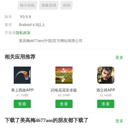
格斗街机
策略游戏
休闲
版本
V0.5.9
要求
Android 4.5以上
开发者
隐私政策
美高梅4677am(中国)官方网站有限公司
相关应用推荐
更多
掌上西政APP
闪电花花安卓版
酒立得APP
41.76MB
80.39MB
32.46MB
查看
查看
查看
下载了美高梅4677am的朋友都下载了
更多