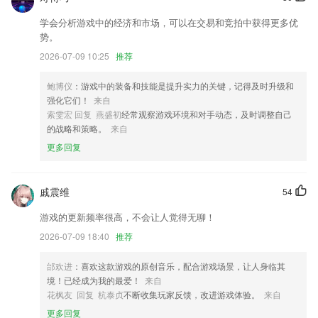
商店进行打分评论，说出您的使用经历，以帮助我们更好的对产品进行优
学会分析游戏中的经济和市场，可以在交易和竞拍中获得更多优
化修改。
势。
新的拼图样式，这个样式并且支持画幅自适应
2026-07-09 10:25
推荐
旅游频道逻辑优化。
鲍博仪
：游戏中的装备和技能是提升实力的关键，记得及时升级和
优化教育培育
强化它们！
来自
修复默认工时无法保存为0的bug
索雯宏 回复 燕盛初
经常观察游戏环境和对手动态，及时调整自己
的战略和策略。
来自
增加企业通讯录
更多回复
联系我们
以上就是美高梅4677am的介绍，如果您喜欢这款软件，您可以到应用商
店进行打分评论，说出您的使用经历，以帮助我们更好的对产品进行优化
戚震维
54
修改。
游戏的更新频率很高，不会让人觉得无聊！
2026-07-09 18:40
推荐
邰欢进
：喜欢这款游戏的原创音乐，配合游戏场景，让人身临其
境！已经成为我的最爱！
来自
花枫友 回复 杭泰贞
不断收集玩家反馈，改进游戏体验。
来自
更多回复