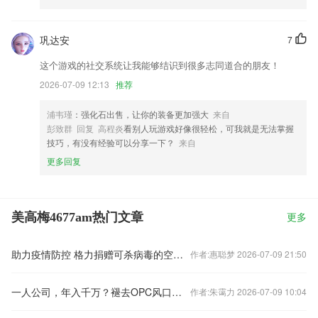
巩达安
7
这个游戏的社交系统让我能够结识到很多志同道合的朋友！
2026-07-09 12:13
推荐
浦韦瑾
：强化石出售，让你的装备更加强大
来自
彭致群 回复 高程炎
看别人玩游戏好像很轻松，可我就是无法掌握
技巧，有没有经验可以分享一下？
来自
更多回复
美高梅4677am热门文章
更多
助力疫情防控 格力捐赠可杀病毒的空气净化器
作者:惠聪梦 2026-07-09 21:50
一人公司，年入千万？褪去OPC风口滤镜：少数暴富，多数难解商业困局
作者:朱霭力 2026-07-09 10:04