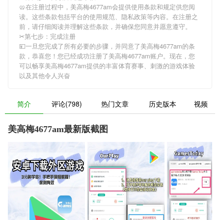
🥨在注册过程中，
美高梅4677am
会提供使用条款和规定供您阅
读。这些条款包括平台的使用规范、隐私政策等内容。在注册之
前，请仔细阅读并理解这些条款，并确保您同意并愿意遵守。
✂第七步：完成注册
💴一旦您完成了所有必要的步骤，并同意了
美高梅4677am
的条
款，恭喜您！您已经成功注册了美高梅4677am账户。现在，您
可以畅享
美高梅4677am
提供的丰富体育赛事、刺激的游戏体验
以及其他令人兴奋
简介
评论(798)
热门文章
历史版本
视频
美高梅4677am最新版截图