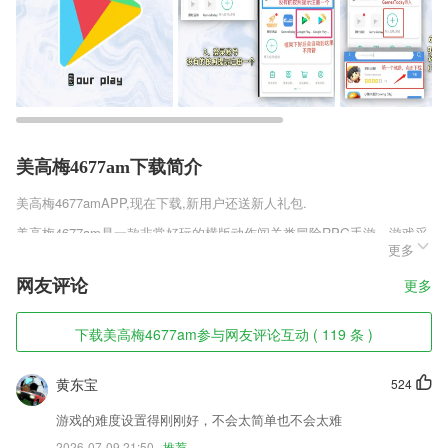
美高梅4677am下载简介
美高梅4677am
APP,现在下载,新用户还送新人礼包.
美高梅4677am是一款非常好玩的横版动作闯关类冒险RPG手游，游戏采
更多
用的是黑白影子制作而成，玩家将在这里扮演的是一名找寻父母的少女，
你不知道自己来自哪里，也不知道自己要干什么，在这个神秘的世界里，
网友评论
更多
你只有和自己的刀过着无聊的生活，于是，你想着寻找父母，开启了你的
冒险之旅，喜欢剪影少女斩安卓版v1.0.1这款游戏的玩家千万不要错过!
下载美高梅4677am参与网友评论互动 ( 119 条 )
美高梅4677am软件特色
1,用户成为小咖英语的年费会员后，即可立即学习数百门英语录播课程和
黄东宝
524
直播课程，从听说读写各个方面全面打造学员的英语技能和知识结构。
游戏的难度设置得刚刚好，不会太简单也不会太难
2,轻轻松松就可以上下架商品，进行2265新商品的录入，使用优质；
2026-07-09 21:50
推荐