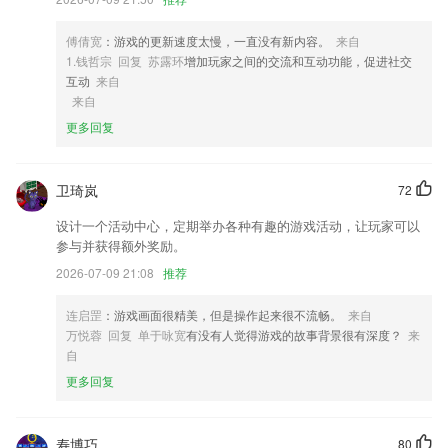
3,每次记账，你会知道你今天、这周、这个月还剩多少预算可以支出。
4,订单对账 员工管理
傅倩宽
：游戏的更新速度太慢，一直没有新内容。
来自
1.钱哲宗 回复 苏露环
增加玩家之间的交流和互动功能，促进社交
5,夜视相机：查水表，记读数，不再受光线困扰。
互动
来自
6,高效的办事平台，相关的办事信息直接在线上就可以快速的去了解和处
来自
理。
更多回复
美高梅4677am软件优势
1.提供国家211/985院校高升专、专升本在职学历学位教育服务。
卫琦岚
72
2.一对一答疑，针对性批改练习，课后辅导，学的多记得牢。
设计一个活动中心，定期举办各种有趣的游戏活动，让玩家可以
参与并获得额外奖励。
3.实名认证，这里只有艺术生及艺术生相关人群，让你找到同在艺考道路
上的朋友。
2026-07-09 21:08
推荐
4.摆脱信息内容堡垒、保持信息共享、方便快捷老师学生查寻、助推教学
连启罡
：游戏画面很精美，但是操作起来很不流畅。
来自
研究
万悦蓉 回复 单于咏宽
有没有人觉得游戏的故事背景很有深度？
来
5.更好的享受学习评价服务，而且还可以进行考勤查询等等服务。
自
6.支持微信、QQ、微博等社交工具，CAD图纸交流再无障碍
更多回复
美高梅4677am更新了什么?
以上就是星空官方网站下载的介绍，如果您喜欢这款软件，您可以到应用
寿博巧
80