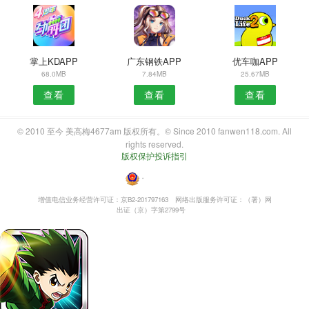
掌上KDAPP
广东钢铁APP
优车咖APP
68.0MB
7.84MB
25.67MB
查看
查看
查看
© 2010 至今 美高梅4677am 版权所有。© Since 2010 fanwen118.com. All
rights reserved.
版权保护投诉指引
・
增值电信业务经营许可证：京B2-201797163
网络出版服务许可证：（署）网
出证（京）字第2799号