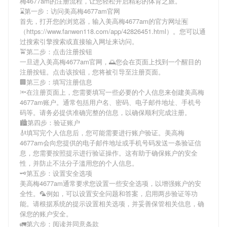
梅4677am
的注册流程，让您轻松开启精彩的体育之旅。
⌛️第一步：访问美高梅4677am官网
首先，打开您的浏览器，输入
美高梅4677am
的官方网址🈶
（https://www.fanwen118.com/app/42826451.html）。您可以通
过搜索引擎搜索或直接输入网址来访问。
🚖第二步：点击注册按钮
一旦进入
美高梅4677am
官网，🌅您会在页面上找到一个醒目的
注册按钮。点击该按钮，您将被引导至注册页面。
🏢第三步：填写注册信息
🔦在注册页面上，您需要填写一些必要的个人信息来创建
美高梅
4677am
账户。通常包括用户名、密码、电子邮件地址、手机号
码等。请务必提供准确完整的信息，以确保顺利完成注册。
🏙第四步：验证账户
🎻填写完个人信息后，您可能需要进行账户验证。
美高梅
4677am
会向您提供的电子邮件地址或手机号码发送一条验证信
息，您需要按照提示进行验证操作。这有助于确保账户的安全
性，并防止不法分子滥用您的个人信息。
🗝第五步：设置安全选项
美高梅4677am
通常要求您设置一些安全选项，以增强账户的安
全性。🦜例如，可以设置安全问题和答案，启用两步验证等功
能。请根据系统的提示设置相关选项，并妥善保管相关信息，确
保您的账户安全。
🚛第六步：阅读并同意条款