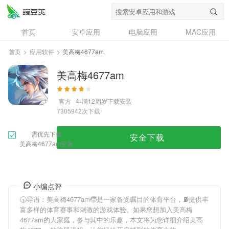
首页
安卓应用
电脑应用
MAC应用
资讯
专题
设计奖
创意应用
首页
>
应用软件
>
美高梅4677am
问答
美高梅4677am
官方
年满12周岁
下载安装
次下载
7305942
需优先下载
安全下载
美高梅4677am安装
小编点评
🕟导语：
美高梅4677am
🧒是一家备受瞩目的体育平台，⛽️提供丰
富多样的体育赛事和刺激的游戏体验。如果您想加入
美高梅
4677am
的大家庭，参与其中的乐趣，本文将为您详细介绍
美高