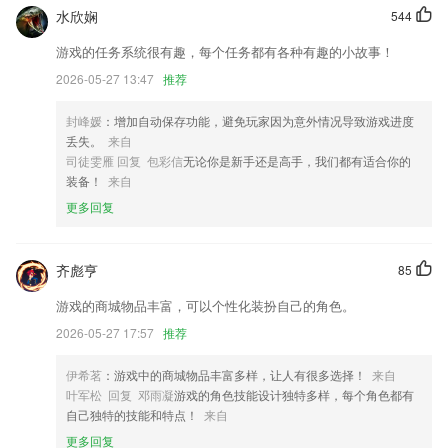
水欣娴
544
如有其它问题可进入APP群聊发表阁下意见或建议。
游戏的任务系统很有趣，每个任务都有各种有趣的小故事！
【门店信息】门店地图及详情页展示优化。
2026-05-27 13:47
推荐
全新起名模式，让每个宝宝都有好名字
封峰媛
：增加自动保存功能，避免玩家因为意外情况导致游戏进度
新增【实时公交】业务。
丢失。
来自
修复部分导致报错问题；
司徒雯雁 回复 包彩信
无论你是新手还是高手，我们都有适合你的
装备！
来自
新增更新数据功能
更多回复
联系我们
以上就是德赢vwin线路检测的介绍，如果您喜欢这款软件，您可以到应用
商店进行打分评论，说出您的使用经历，以帮助我们更好的对产品进行优
齐彪亨
85
化修改。
游戏的商城物品丰富，可以个性化装扮自己的角色。
2026-05-27 17:57
推荐
伊希茗
：游戏中的商城物品丰富多样，让人有很多选择！
来自
叶军松 回复 邓雨凝
游戏的角色技能设计独特多样，每个角色都有
自己独特的技能和特点！
来自
更多回复