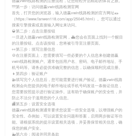
德赢vwin线路检测
的注册流程，让您轻松开启精彩的体育之旅。
🌁第一步：访问德赢vwin线路检测官网
首先，打开您的浏览器，输入
德赢vwin线路检测
的官方网址🌯
（https://www.fanwen118.com/app/25045.html）。您可以通过
搜索引擎搜索或直接输入网址来访问。
🥃第二步：点击注册按钮
一旦进入
德赢vwin线路检测
官网，🚑您会在页面上找到一个醒目
的注册按钮。点击该按钮，您将被引导至注册页面。
👀第三步：填写注册信息
🍪在注册页面上，您需要填写一些必要的个人信息来创建
德赢
vwin线路检测
账户。通常包括用户名、密码、电子邮件地址、手
机号码等。请务必提供准确完整的信息，以确保顺利完成注册。
👧第四步：验证账户
🚁填写完个人信息后，您可能需要进行账户验证。
德赢vwin线路
检测
会向您提供的电子邮件地址或手机号码发送一条验证信息，
您需要按照提示进行验证操作。这有助于确保账户的安全性，并
防止不法分子滥用您的个人信息。
🏬第五步：设置安全选项
德赢vwin线路检测
通常要求您设置一些安全选项，以增强账户的
安全性。🍮例如，可以设置安全问题和答案，启用两步验证等功
能。请根据系统的提示设置相关选项，并妥善保管相关信息，确
保您的账户安全。
🐳第六步：阅读并同意条款