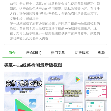
📼在注册过程中，
德赢vwin线路检测
会提供使用条款和规定供您
阅读。这些条款包括平台的使用规范、隐私政策等内容。在注册
之前，请仔细阅读并理解这些条款，并确保您同意并愿意遵守。
🥀第七步：完成注册
🧭一旦您完成了所有必要的步骤，并同意了
德赢vwin线路检测
的
条款，恭喜您！您已经成功注册了德赢vwin线路检测账户。现
在，您可以畅享
德赢vwin线路检测
提供的丰富体育赛事、刺激的
游戏体验以及其他令人兴奋
简介
评论(391)
热门文章
历史版本
视频
德赢vwin线路检测最新版截图