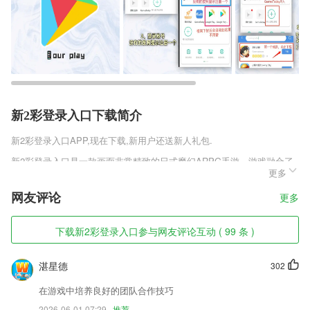
新2彩登录入口下载简介
新2彩登录入口
APP,现在下载,新用户还送新人礼包.
新2彩登录入口是一款画面非常精致的日式魔幻ARPG手游，游戏融合了
更多
即时战斗和冒险探索元素，玩家将在这片庞大恢弘的魔幻世界中，游戏中
有非常好玩的爬塔玩法，而游戏的美术音乐制作也很棒，选择个性化的英
网友评论
更多
雄职业，通过点击屏幕的方式来驰骋沙场，挑战世界BOSS，夺取稀有的
宝藏和奖励。
下载新2彩登录入口参与网友评论互动 ( 99 条 )
新2彩登录入口软件特色
1,多方面内容,模板丰富,满足用户使用需求;
湛星德
302
2,支持搜索、拍照、群内、附近、多种方式添加好友，海量优质会员资
在游戏中培养良好的团队合作技巧
源，提供按条件筛选添加；
2026-06-01 07:29
推荐