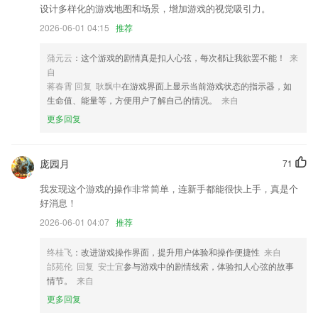
设计多样化的游戏地图和场景，增加游戏的视觉吸引力。
新增次票功能
2026-06-01 04:15
推荐
新增更多订阅产品
蒲元云
：这个游戏的剧情真是扣人心弦，每次都让我欲罢不能！
来
多年经验修复师专业修复破损残缺严重照片
自
全新 动态页，追求更好看图体验
蒋春霄 回复 耿飘中
在游戏界面上显示当前游戏状态的指示器，如
生命值、能量等，方便用户了解自己的情况。
来自
修复了部分用户手机微信登录出错的问题
更多回复
联系我们
以上就是新2彩登录入口的介绍，如果您喜欢这款软件，您可以到应用商
店进行打分评论，说出您的使用经历，以帮助我们更好的对产品进行优化
庞园月
71
修改。
我发现这个游戏的操作非常简单，连新手都能很快上手，真是个
好消息！
2026-06-01 04:07
推荐
终桂飞
：改进游戏操作界面，提升用户体验和操作便捷性
来自
邰苑伦 回复 安士宜
参与游戏中的剧情线索，体验扣人心弦的故事
情节。
来自
更多回复