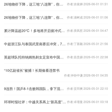
26地物价下降，这三地“八连降”，你家呢？
作者:农俊婵 2026-06-01 01:31
26地物价下降，这三地“八连降”，你家呢？
作者:浦树成 2026-06-01 01:06
累计降温超20℃！多地将开启俯冲式降温
作者:庾凤哲 2026-06-01 04:47
中超浙江队与泰国武里南赛后冲突，7人被禁赛48场
作者:丁善颖 2026-05-31 21:56
英超球队托特纳姆热刺女足宣布中国球员王霜加盟
作者:昌贵娣 2026-05-31 22:38
“10亿副省长”被捕！长期偷看违禁书
作者:仲孙中谦 2026-06-01 04:35
9连胜！国乒8-1击败韩国队，拿下混合团体世界杯冠军
作者:贡羽爽 2026-05-31 22:10
环球时报社评：中越关系再上“新高度”令人期待
作者:卓瑾曼 2026-06-01 03:18