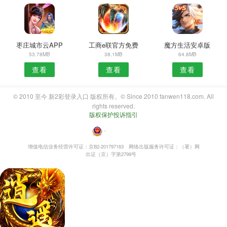
枣庄城市云APP
工商e联官方免费
魔方生活安卓版
53.78MB
38.1MB
64.8MB
查看
查看
查看
© 2010 至今 新2彩登录入口 版权所有。© Since 2010 fanwen118.com. All
rights reserved.
版权保护投诉指引
・
增值电信业务经营许可证：京B2-201797163
网络出版服务许可证：（署）网
出证（京）字第2799号