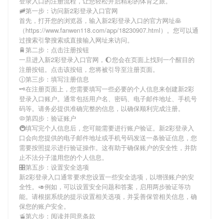
登录入口
的注册流程，让您轻松开启精彩的体育之旅。
🚞第一步：访问新2彩登录入口官网
首先，打开您的浏览器，输入
新2彩登录入口
的官方网址🥞
（https://www.fanwen118.com/app/18230907.html）。您可以通
过搜索引擎搜索或直接输入网址来访问。
🚆第二步：点击注册按钮
一旦进入
新2彩登录入口
官网，🌔您会在页面上找到一个醒目的
注册按钮。点击该按钮，您将被引导至注册页面。
🕧第三步：填写注册信息
🗝在注册页面上，您需要填写一些必要的个人信息来创建
新2彩
登录入口
账户。通常包括用户名、密码、电子邮件地址、手机号
码等。请务必提供准确完整的信息，以确保顺利完成注册。
🦠第四步：验证账户
🚇填写完个人信息后，您可能需要进行账户验证。
新2彩登录入
口
会向您提供的电子邮件地址或手机号码发送一条验证信息，您
需要按照提示进行验证操作。这有助于确保账户的安全性，并防
止不法分子滥用您的个人信息。
🎛第五步：设置安全选项
新2彩登录入口
通常要求您设置一些安全选项，以增强账户的安
全性。🥑例如，可以设置安全问题和答案，启用两步验证等功
能。请根据系统的提示设置相关选项，并妥善保管相关信息，确
保您的账户安全。
🚡第六步：阅读并同意条款