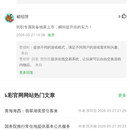
褚绍萍
9
转职专属装备独家上市，瞬间提升你的实力！
2026-05-27 14:38
推荐
曹德时
：提供不同的游戏模式，满足不同用户的游戏需求和兴趣。
来自
季初学 回复 熊悦壮
提供在线交易系统，让玩家可以自由交换游戏
内物品。
来自
更多回复
k彩官网网站热门文章
更多
青海海西：翡翠湖美景引客来
作者:庾羽浩 2026-05-27 21:29
国务院推行常住地提供基本公共服务
作者:田兴翰 2026-05-27 20:23