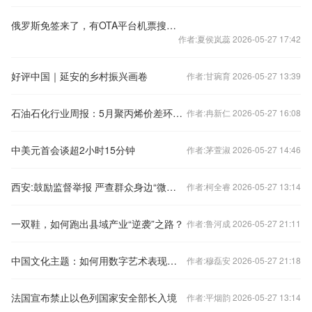
俄罗斯免签来了，有OTA平台机票搜索激增超8倍
作者:夏侯岚蕊 2026-05-27 17:42
好评中国｜延安的乡村振兴画卷
作者:甘琬育 2026-05-27 13:39
石油石化行业周报：5月聚丙烯价差环比扩大 关注PDH龙头东华能源
作者:冉新仁 2026-05-27 16:08
中美元首会谈超2小时15分钟
作者:茅萱淑 2026-05-27 14:46
西安:鼓励监督举报 严查群众身边“微腐败”
作者:柯全睿 2026-05-27 13:14
一双鞋，如何跑出县域产业“逆袭”之路？
作者:鲁河成 2026-05-27 21:11
中国文化主题：如何用数字艺术表现概念设计的奇幻内容
作者:穆磊安 2026-05-27 21:18
法国宣布禁止以色列国家安全部长入境
作者:平烟韵 2026-05-27 13:14