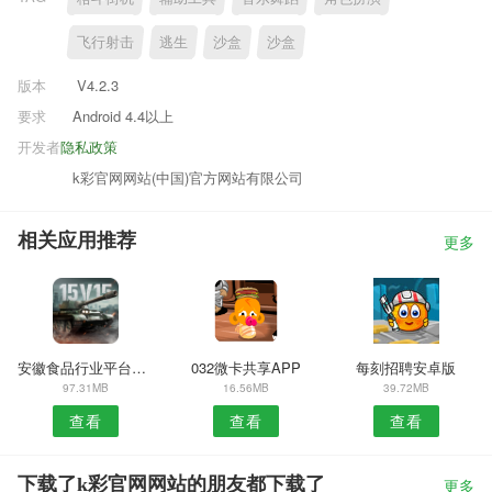
飞行射击
逃生
沙盒
沙盒
版本
V4.2.3
要求
Android 4.4以上
开发者
隐私政策
k彩官网网站(中国)官方网站有限公司
相关应用推荐
更多
安徽食品行业平台安卓版
032微卡共享APP
每刻招聘安卓版
97.31MB
16.56MB
39.72MB
查看
查看
查看
下载了k彩官网网站的朋友都下载了
更多