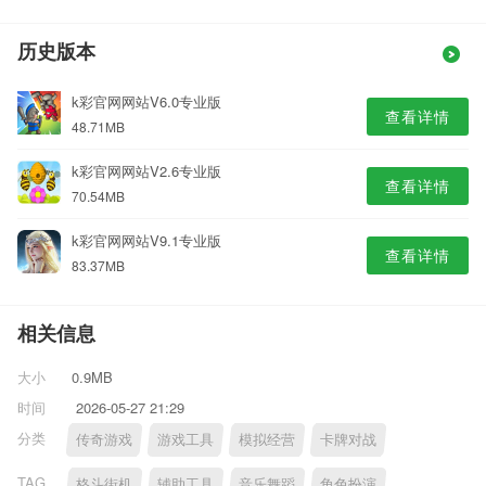
历史版本
k彩官网网站V6.0专业版
查看详情
48.71MB
k彩官网网站V2.6专业版
查看详情
70.54MB
k彩官网网站V9.1专业版
查看详情
83.37MB
相关信息
大小
0.9MB
时间
2026-05-27 21:29
分类
传奇游戏
游戏工具
模拟经营
卡牌对战
TAG
格斗街机
辅助工具
音乐舞蹈
角色扮演