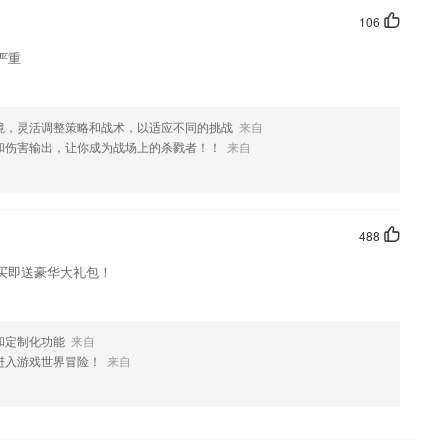
106
严重
境，灵活调整策略和战术，以适应不同的挑战
来自
和伤害输出，让你成为战场上的杀戮者！！
来自
488
买即送豪华大礼包！
和定制化功能
来自
进入游戏世界冒险！
来自