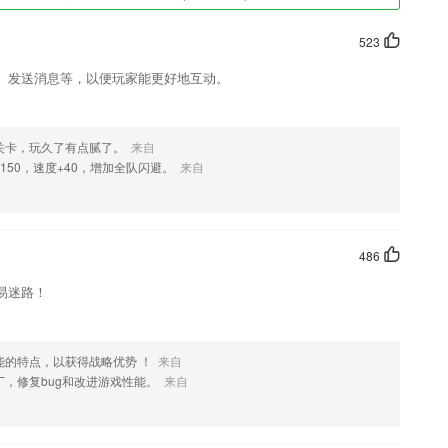
523
、发送消息等，以便玩家能更好地互动。
关卡，玩久了有点腻了。
来自
150，速度+40，增加全队闪避。
来自
486
易迷路！
能的特点，以获得战略优势 ！
来自
，修复bug和改进游戏性能。
来自