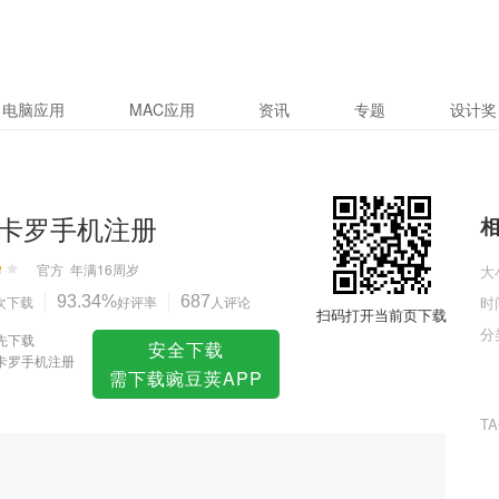
电脑应用
MAC应用
资讯
专题
设计奖
卡罗手机注册
官方
年满16周岁
大
次下载
93.34%
好评率
687
人评论
时
扫码打开当前页下载
分
先下载
安全下载
卡罗手机注册
需下载豌豆荚APP
T