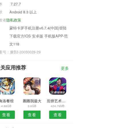
本
7.27.7
求
Android 8.3 以上
发者
隐私政策
蒙特卡罗手机注册v6.7.4(中国)登陆
下载官方IOS 安卓版 手机版APP-范
文118
号：豫B2-20030028-29
相关应用推荐
更多
角洛餐馆
圈圈我最大
煎饼艺术大师
4.88GB
3.6GB
434.76MB
查看
查看
查看