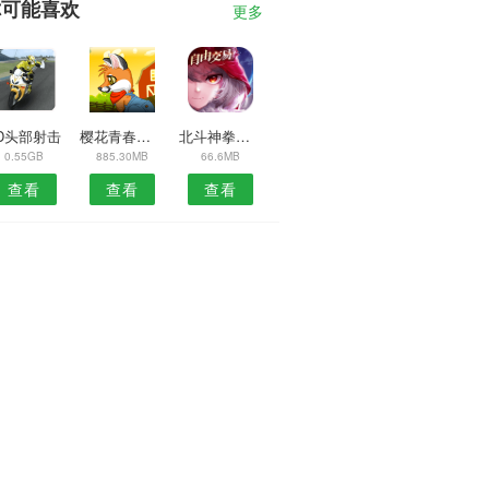
你可能喜欢
更多
D头部射击
樱花青春校园
北斗神拳救世主传说
0.55GB
885.30MB
66.6MB
查看
查看
查看