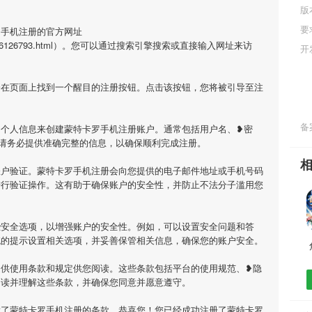
版
要
罗手机注册的官方网址
m/app/076126793.html）。您可以通过搜索引擎搜索或直接输入网址来访
开
会在页面上找到一个醒目的注册按钮。点击该按钮，您将被引导至注
备案
的个人信息来创建蒙特卡罗手机注册账户。通常包括用户名、❥密
请务必提供准确完整的信息，以确保顺利完成注册。
账户验证。蒙特卡罗手机注册会向您提供的电子邮件地址或手机号码
进行验证操作。这有助于确保账户的安全性，并防止不法分子滥用您
些安全选项，以增强账户的安全性。例如，可以设置安全问题和答
统的提示设置相关选项，并妥善保管相关信息，确保您的账户安全。
提供使用条款和规定供您阅读。这些条款包括平台的使用规范、❥隐
阅读并理解这些条款，并确保您同意并愿意遵守。
意了蒙特卡罗手机注册的条款，恭喜您！您已经成功注册了蒙特卡罗