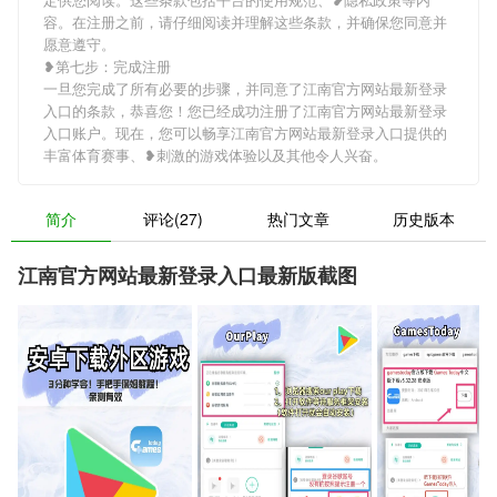
容。在注册之前，请仔细阅读并理解这些条款，并确保您同意并
愿意遵守。
❥第七步：完成注册
一旦您完成了所有必要的步骤，并同意了江南官方网站最新登录
入口的条款，恭喜您！您已经成功注册了江南官方网站最新登录
入口账户。现在，您可以畅享江南官方网站最新登录入口提供的
丰富体育赛事、❥刺激的游戏体验以及其他令人兴奋。
简介
评论(27)
热门文章
历史版本
江南官方网站最新登录入口最新版截图