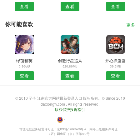
查看
查看
查看
你可能喜欢
更多
绿茵精英
创造行星追风
开心抓蛋蛋
0.36GB
520.86MB
39.6MB
查看
查看
查看
© 2010 至今 江南官方网站最新登录入口 版权所有。© Since 2010
daxiongtv.com . All rights reserved.
版权保护投诉指引
・
增值电信业务经营许可证：京ICP备19043480号-2
网络出版服务许可证：
（署）网出证（京）字第827号