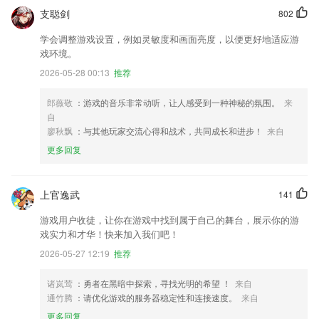
支聪剑
802
学会调整游戏设置，例如灵敏度和画面亮度，以便更好地适应游
戏环境。
2026-05-28 00:13
推荐
郎薇敬
：游戏的音乐非常动听，让人感受到一种神秘的氛围。
来
自
廖秋飘
：与其他玩家交流心得和战术，共同成长和进步！
来自
更多回复
上官逸武
141
游戏用户收徒，让你在游戏中找到属于自己的舞台，展示你的游
戏实力和才华！快来加入我们吧！
2026-05-27 12:19
推荐
诸岚莺
：勇者在黑暗中探索，寻找光明的希望 ！
来自
通竹腾
：请优化游戏的服务器稳定性和连接速度。
来自
更多回复