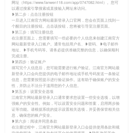
网址（https://www.fanwen118.com/app/0747082.html）。您可
以通过搜索引擎搜索或直接输入网址来访问。
❥第二步：点击注册按钮
一旦进入江南官方网站最新登录入口官网，您会在页面上找到一
个醒目的注册按钮。点击该按钮，您将被引导至注册页面。
❥第三步：填写注册信息
在注册页面上，您需要填写一些必要的个人信息来创建江南官方
网站最新登录入口账户。通常包括用户名、❥密码、❥电子邮件
地址、❥手机号码等。请务必提供准确完整的信息，以确保顺利
完成注册。
❥第四步：验证账户
填写完个人信息后，您可能需要进行账户验证。江南官方网站最
新登录入口会向您提供的电子邮件地址或手机号码发送一条验证
信息，您需要按照提示进行验证操作。这有助于确保账户的安全
性，并防止不法分子滥用您的个人信息。
❥第五步：设置安全选项
江南官方网站最新登录入口通常要求您设置一些安全选项，以增
强账户的安全性。例如，可以设置安全问题和答案，启用两步验
证等功能。请根据系统的提示设置相关选项，并妥善保管相关信
息，确保您的账户安全。
❥第六步：阅读并同意条款
在注册过程中，江南官方网站最新登录入口会提供使用条款和规
定供您阅读。这些条款包括平台的使用规范、❥隐私政策等内