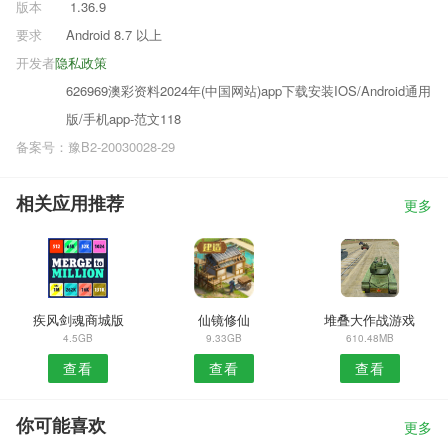
版本
1.36.9
要求
Android 8.7 以上
开发者
隐私政策
626969澳彩资料2024年(中国网站)app下载安装IOS/Android通用
版/手机app-范文118
备案号：豫B2-20030028-29
相关应用推荐
更多
疾风剑魂商城版
仙镜修仙
堆叠大作战游戏
4.5GB
9.33GB
610.48MB
查看
查看
查看
你可能喜欢
更多