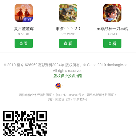
复古渣渣辉
果冻冲冲冲3D
至尊战神一刀再临
9.58GB
802.28MB
4.8MB
查看
查看
查看
© 2010 至今 626969澳彩资料2024年 版权所有。© Since 2010 daxiongtv.com .
All rights reserved.
版权保护投诉指引
・
增值电信业务经营许可证：京ICP备19043480号-2
网络出版服务许可证：
（署）网出证（京）字第827号