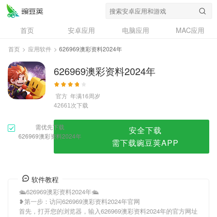
626969澳彩资料2024年
首页
安卓应用
电脑应用
MAC应用
资讯
专题
设计奖
创意应用
首页
>
应用软件
>
626969澳彩资料2024年
问答
626969澳彩资料2024年
官方
年满16周岁
次下载
42661
需优先下载
安全下载
626969澳彩资料2024年
需下载豌豆荚APP
软件教程
🛳626969澳彩资料2024年🛳
❥第一步：访问626969澳彩资料2024年官网
首先，打开您的浏览器，输入626969澳彩资料2024年的官方网址