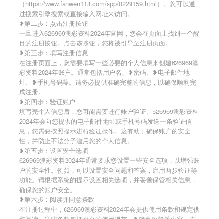
（https://www.fanwen118.com/app/0229159.html）。您可以通
过搜索引擎搜索或直接输入网址来访问。
❥第二步：点击注册按钮
一旦进入626969澳彩资料2024年官网，您会在页面上找到一个醒
目的注册按钮。点击该按钮，您将被引导至注册页面。
❥第三步：填写注册信息
在注册页面上，您需要填写一些必要的个人信息来创建626969澳
彩资料2024年账户。通常包括用户名、❥密码、❥电子邮件地
址、❥手机号码等。请务必提供准确完整的信息，以确保顺利完
成注册。
❥第四步：验证账户
填写完个人信息后，您可能需要进行账户验证。626969澳彩资料
2024年会向您提供的电子邮件地址或手机号码发送一条验证信
息，您需要按照提示进行验证操作。这有助于确保账户的安全
性，并防止不法分子滥用您的个人信息。
❥第五步：设置安全选项
626969澳彩资料2024年通常要求您设置一些安全选项，以增强账
户的安全性。例如，可以设置安全问题和答案，启用两步验证等
功能。请根据系统的提示设置相关选项，并妥善保管相关信息，
确保您的账户安全。
❥第六步：阅读并同意条款
在注册过程中，626969澳彩资料2024年会提供使用条款和规定供
您阅读。这些条款包括平台的使用规范、❥隐私政策等内容。在