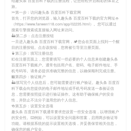
绍
趣头条 百度百科下载
的注册流程，让您轻松开启精彩的体育之
旅。
🔦第一步：访问趣头条 百度百科下载官网
首先，打开您的浏览器，输入
趣头条 百度百科下载
的官方网址🍚
（https://www.fanwen118.com/app/02235.html）。您可以通过
搜索引擎搜索或直接输入网址来访问。
🏜第二步：点击注册按钮
一旦进入
趣头条 百度百科下载
官网，🏕您会在页面上找到一个醒
目的注册按钮。点击该按钮，您将被引导至注册页面。
🍵第三步：填写注册信息
💶在注册页面上，您需要填写一些必要的个人信息来创建
趣头条
百度百科下载
账户。通常包括用户名、密码、电子邮件地址、手
机号码等。请务必提供准确完整的信息，以确保顺利完成注册。
🏪第四步：验证账户
🏜填写完个人信息后，您可能需要进行账户验证。
趣头条 百度百
科下载
会向您提供的电子邮件地址或手机号码发送一条验证信
息，您需要按照提示进行验证操作。这有助于确保账户的安全
性，并防止不法分子滥用您的个人信息。
🍻第五步：设置安全选项
趣头条 百度百科下载
通常要求您设置一些安全选项，以增强账户
的安全性。⌨️例如，可以设置安全问题和答案，启用两步验证等
功能。请根据系统的提示设置相关选项，并妥善保管相关信息，
确保您的账户安全。