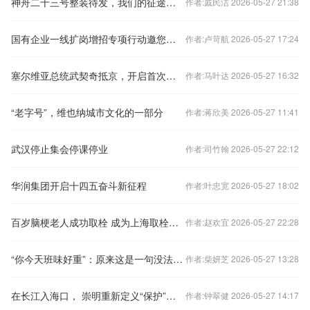
神舟二十三号整装待发，我们的征途是星辰大海丨空天侦探社
作者:戚民洁 2026-05-27 21:38
国有企业一线扩岗增招专项行动邀您参与
作者:卢苛航 2026-05-27 17:24
塞尔维亚总统武契奇抵京，开启首次国事访问
作者:马叶达 2026-05-27 16:32
“老字号”，维也纳城市文化的一部分
作者:蒋欣美 2026-05-27 11:41
武汉停止集会停课停业
作者:司竹翰 2026-05-27 22:12
华润集团开启十四五奋斗新征程
作者:叶忠宽 2026-05-27 18:02
百岁脑梗老人成功取栓 成为上海取栓成功最高龄患者
作者:赵欢宜 2026-05-27 22:28
“你今天班味好重”：原来这是一句没法作弊的体检结论
作者:柴妍芝 2026-05-27 13:28
在长江入海口， 崇明重新定义“保护”与“发展”
作者:钟翠健 2026-05-27 14:17