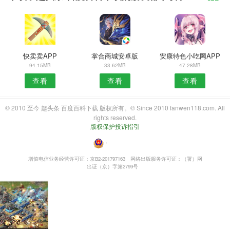
快卖卖APP
掌合商城安卓版
安康特色小吃网APP
94.15MB
33.62MB
47.28MB
查看
查看
查看
© 2010 至今 趣头条 百度百科下载 版权所有。© Since 2010 fanwen118.com. All
rights reserved.
版权保护投诉指引
・
增值电信业务经营许可证：京B2-201797163
网络出版服务许可证：（署）网
出证（京）字第2799号