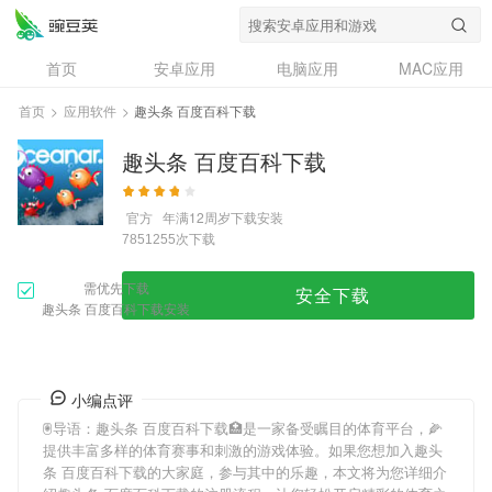
首页
安卓应用
电脑应用
MAC应用
资讯
专题
设计奖
创意应用
首页
>
应用软件
>
趣头条 百度百科下载
问答
趣头条 百度百科下载
官方
年满12周岁
下载安装
次下载
7851255
需优先下载
安全下载
趣头条 百度百科下载安装
小编点评
🖲导语：
趣头条 百度百科下载
🏥是一家备受瞩目的体育平台，🌽
提供丰富多样的体育赛事和刺激的游戏体验。如果您想加入
趣头
条 百度百科下载
的大家庭，参与其中的乐趣，本文将为您详细介