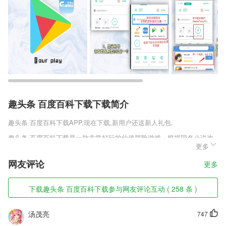
趣头条 百度百科下载下载简介
趣头条 百度百科下载
APP,现在下载,新用户还送新人礼包.
趣头条 百度百科下载是一款非常好玩的仙侠冒险游戏，根据同名小说改
更多
编而来，采用了3D引擎打造技术，唯美的画风，超清的画质，充满了东
方的给点韵味，人物设定独特，多样的职业有着不同的技能，技能特效酷
网友评论
更多
炫，操作方式多元化，战斗场景刺激震撼，给玩家视觉上的冲击。
趣头条 百度百科下载软件特色
下载趣头条 百度百科下载参与网友评论互动 ( 258 条 )
1,内置多种模拟真实画笔及绘图工具
汤茂亮
747
2,了解四个季节明显的变化特点，分别可以做哪些事情，