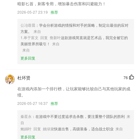
3,身份证照、学生证照、工作照、出国签证照以及各种资格证照等需求
暗影匕首，刺客专用，增加暴击伤害和闪避能力！
2026-05-27 23:19
推荐
4,国内外广大的LED显示屏制造商、系统集成商、经销商加强协作，共同
发展！
公冶蓉晨
：学会分析游戏的情报和对手的策略，制定出最佳的应对
5,合理规划，科学管理孩子的学习时间和速度。
方案。
来自
6,企业：汇集全国的企业信息
1.单于富文 回复 詹新叶
这款游戏简直就是艺术品，我完全被它的
美丽世界所吸引！
来自
趣头条 百度百科下载软件优势
来自
1.·电子课本随时随地都可学习英语，可充分利用课外时间学习英语。
更多回复
2.丰富的英语课件归类清晰，易办理的学习中心
3.教练：2265自由选择，查看评价。
杜环贤
76
4.章节练习:针对新教材章节,对应章节知识点练习题,每道题均有试题解
在游戏内添加一个排行榜，让玩家能够比较自己与其他玩家的成
析.
绩。
5.学科各种活动，手机上查看之后便捷参与，互动式教学学习效率很高。
2026-05-27 16:37
推荐
6.可以在其中巡山观鸟，记录鸟的生活习性，潜移默化中提升用户的环境
秦星永
：在游戏中不要过度追求击杀数，要注重整个团队的胜利
来
保护意识
自
趣头条 百度百科下载更新了什么?
鲍娟叶 回复 姚绿黛
快速出售，高级装备，适合战士职业
来自
更多回复
【春节预订新方法】春节订车紧张？一键预订候补订单，预约失败全额退