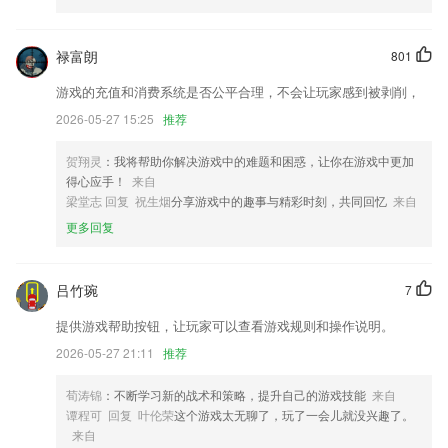
款！
法语版本惊喜上线，给你带来不一样的体验
禄富朗
801
停止获取用户手机imei信息；
游戏的充值和消费系统是否公平合理，不会让玩家感到被剥削，
保存模块优化
2026-05-27 15:25
推荐
修复切换失败问题
贺翔灵
：我将帮助你解决游戏中的难题和困惑，让你在游戏中更加
验证码登录及区块链评分协议更新优化
得心应手！
来自
联系我们
梁堂志 回复 祝生烟
分享游戏中的趣事与精彩时刻，共同回忆
来自
以上就是趣头条 百度百科下载的介绍，如果您喜欢这款软件，您可以到
更多回复
应用商店进行打分评论，说出您的使用经历，以帮助我们更好的对产品进
行优化修改。
吕竹琬
7
提供游戏帮助按钮，让玩家可以查看游戏规则和操作说明。
2026-05-27 21:11
推荐
荀涛锦
：不断学习新的战术和策略，提升自己的游戏技能
来自
谭程可 回复 叶伦荣
这个游戏太无聊了，玩了一会儿就没兴趣了。
来自