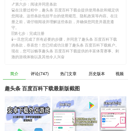
🍤第六步：阅读并同意条款
💻在注册过程中，
趣头条 百度百科下载
会提供使用条款和规定供
您阅读。这些条款包括平台的使用规范、隐私政策等内容。在注
册之前，请仔细阅读并理解这些条款，并确保您同意并愿意遵
守。
🗄第七步：完成注册
🕯一旦您完成了所有必要的步骤，并同意了
趣头条 百度百科下载
的条款，恭喜您！您已经成功注册了趣头条 百度百科下载账户。
现在，您可以畅享
趣头条 百度百科下载
提供的丰富体育赛事、刺
激的游戏体验以及其他令人兴奋
简介
评论(747)
热门文章
历史版本
视频
趣头条 百度百科下载最新版截图