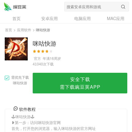
咪咕快游
首页
安卓应用
电脑应用
MAC应用
资讯
专题
设计奖
创意应用
首页
>
应用软件
>
咪咕快游
问答
咪咕快游
官方
年满16周岁
次下载
41040
需优先下载
安全下载
咪咕快游
需下载豌豆荚APP
软件教程
🕹咪咕快游🕹
❥第一步：访问咪咕快游官网
首先，打开您的浏览器，输入咪咕快游的官方网址