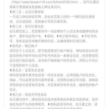
（https://www.fanwen118.com/Article/8755.html）。您可以通过
搜索引擎搜索或直接输入网址来访问。
❥第二步：点击注册按钮
一旦进入咪咕快游官网，您会在页面上找到一个醒目的注册按
钮。点击该按钮，您将被引导至注册页面。
❥第三步：填写注册信息
在注册页面上，您需要填写一些必要的个人信息来创建咪咕快游
账户。通常包括用户名、❥密码、❥电子邮件地址、❥手机号码
等。请务必提供准确完整的信息，以确保顺利完成注册。
❥第四步：验证账户
填写完个人信息后，您可能需要进行账户验证。咪咕快游会向您
提供的电子邮件地址或手机号码发送一条验证信息，您需要按照
提示进行验证操作。这有助于确保账户的安全性，并防止不法分
子滥用您的个人信息。
❥第五步：设置安全选项
咪咕快游通常要求您设置一些安全选项，以增强账户的安全性。
例如，可以设置安全问题和答案，启用两步验证等功能。请根据
系统的提示设置相关选项，并妥善保管相关信息，确保您的账户
安全。
❥第六步：阅读并同意条款
在注册过程中，咪咕快游会提供使用条款和规定供您阅读。这些
条款包括平台的使用规范、❥隐私政策等内容。在注册之前，请
仔细阅读并理解这些条款，并确保您同意并愿意遵守。