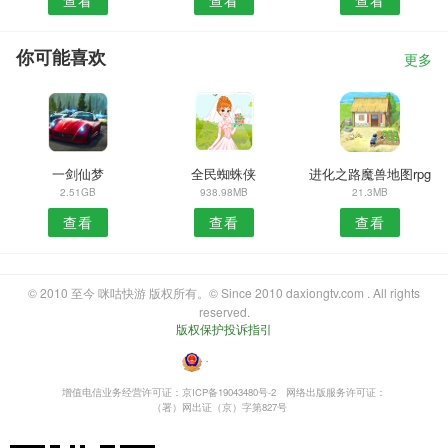
你可能喜欢
更多
一剑仙梦
全民蜘蛛侠
进化之路魔兽地图rpg
2.51GB
938.98MB
21.3MB
查看
查看
查看
© 2010 至今 咪咕快游 版权所有。© Since 2010 daxiongtv.com . All rights
reserved.
版权保护投诉指引
・
增值电信业务经营许可证：京ICP备19043480号-2
网络出版服务许可证：
（署）网出证（京）字第827号