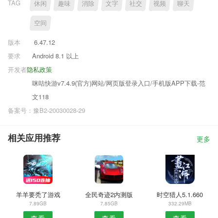
TAG
休闲
趣味
消除
文字
社交
视频
聊天
空间
版本
6.47.12
要求
Android 8.1 以上
开发者
隐私政策
咪咕快游v7.4.9(官方)网站/网页版登录入口/手机版APP下载-范
文118
备案号：豫B2-20030028-29
相关应用推荐
更多
羊羊要秃了游戏
全民奇迹2内测版
时空猎人5.1.660
7.89GB
7.85GB
332.29MB
查看
查看
查看