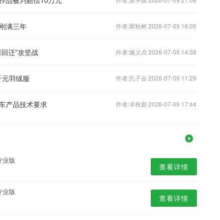
刚满三年
作者:瞿秋树 2026-07-09 16:05
回迁”攻坚战
作者:施义贞 2026-07-09 14:38
千元羽绒服
作者:孔子会 2026-07-09 11:29
车产品技术要求
作者:卓枝彪 2026-07-09 17:44
专业版
查看详情
专业版
查看详情