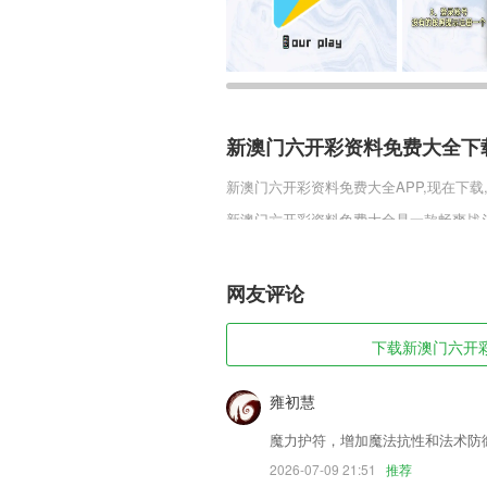
新澳门六开彩资料免费大全下
新澳门六开彩资料免费大全
APP,现在下
新澳门六开彩资料免费大全是一款畅爽战
秒发放。带给玩家们无限的战斗激情。疯
们带来了无限的奇妙新体验。
网友评论
新澳门六开彩资料免费大全软
1,发布最新时尚指南，分享各类鞋包搭配方
下载新澳门六开彩资
2,公交闹铃
3,使用方便快捷以及对碎片时间的效率应
雍初慧
4,还可以在平台上查看阿克苏地区的直播
魔力护符，增加魔法抗性和法术防
5,养殖提醒，关键事项，自动提醒
2026-07-09 21:51
推荐