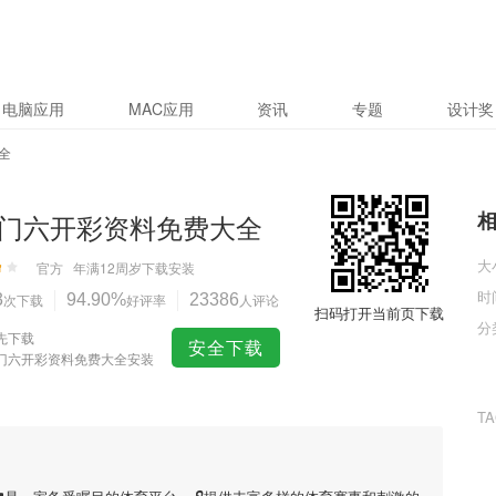
电脑应用
MAC应用
资讯
专题
设计奖
全
门六开彩资料免费大全
大
官方
年满12周岁
下载安装
时
3
次下载
94.90%
好评率
23386
人评论
扫码打开当前页下载
分
先下载
安全下载
门六开彩资料免费大全安装
T