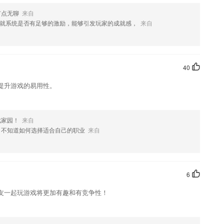
有点无聊
来自
绍，如果您喜欢这款软件，您可以到应用商店进行打分评论，说出您的
就系统是否有足够的激励，能够引发玩家的成就感，
来自
优化修改。
40
提升游戏的易用性。
戏家园！
来自
，不知道如何选择适合自己的职业
来自
6
友一起玩游戏将更加有趣和有竞争性！