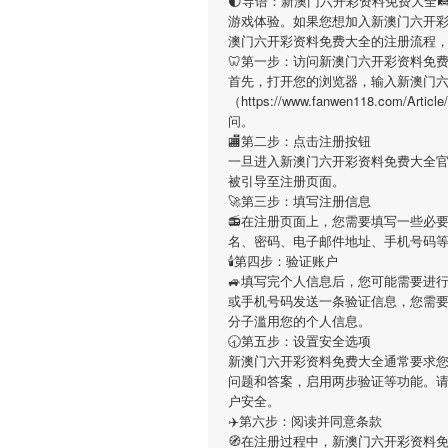
🌓导语：
新澳门六开彩资料免费大全
游戏体验。如果您想加入
新澳门六开
澳门六开彩资料免费大全
的注册流程
🦷第一步：访问新澳门六开彩资料免
首先，打开您的浏览器，输入
新澳门
（https://www.fanwen118.com
问。
🏬第二步：点击注册按钮
一旦进入
新澳门六开彩资料免费大全
被引导至注册页面。
🚀第三步：填写注册信息
📻在注册页面上，您需要填写一些必
名、密码、电子邮件地址、手机号码
🕯第四步：验证账户
🚙填写完个人信息后，您可能需要进
或手机号码发送一条验证信息，您需
分子滥用您的个人信息。
🕣第五步：设置安全选项
新澳门六开彩资料免费大全
通常要求您
问题和答案，启用两步验证等功能。
户安全。
✈️第六步：阅读并同意条款
🧭在注册过程中，
新澳门六开彩资料