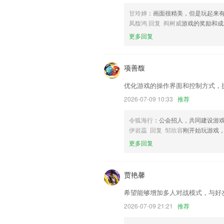
联系我们
甘玲婵
：画面很精美，但是玩起来
以上就是新澳门六开彩资料免费大全的介
凤馥鸿 回复 阎树威
游戏的奖励和成
使用经历，以帮助我们更好的对产品进行
更多回复
项善馥
优化游戏的操作界面和控制方式，
2026-07-09 10:33
推荐
令狐海行
：公会招人，共同建设游
伊岩蕊 回复 邹欣容
刚开始玩游戏
更多回复
贾艳馨
希望能够增加多人对战模式，与好
2026-07-09 21:21
推荐