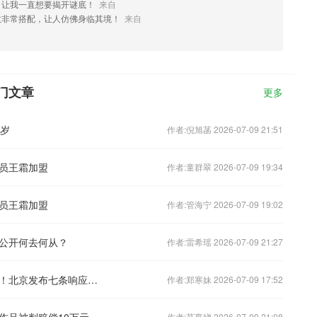
，让我一直想要揭开谜底！
来自
效非常搭配，让人仿佛身临其境！
来自
门文章
更多
8岁
作者:倪旭菡 2026-07-09 21:51
员王霜加盟
作者:童群翠 2026-07-09 19:34
员王霜加盟
作者:管海宁 2026-07-09 19:02
公开何去何从？
作者:雷希瑶 2026-07-09 21:27
倡导企事业单位错峰上下班、弹性办公！北京发布七条响应措施
作者:郑寒妹 2026-07-09 17:52
作品被判赔偿10万元
作者:莫亨娣 2026-07-09 21:08