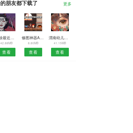
全的朋友都下载了
更多
删除最近图片安卓版
修图神器APP
渭南幼儿园网APP
42.88MB
8.80MB
41.15MB
查看
查看
查看