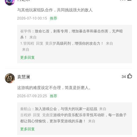
2,【视频音乐提取】导入视频即可一键获取视频中的背景音乐
3,操作简单，可以随时随地的锻炼自己的编码能力
与其他玩家组队合作，共同挑战强大的敌人
2026-07-10 00:15
推荐
4,只需要拍照搜题就可以得到详细答案，这是很多学生们都关注的线上作
业搜题软件。
崔学伟
：致命匕首，刺客专用，增加暴击率和暴击伤害，无声暗
5,实时查看运单状态，自主跟踪、便捷操作派车、返单功能；
杀！
来自
6,提供多种笔触控制，对比控制，纸张细节控制让你的作品细节更加完
1.管阅程 回复 黄庆梦
高级药剂，增强你的攻击力！
来自
美；
来自
更多回复
九博体育官网首页入口软件优势
1.在如此强大的后盾支持和经验积累下，我们拥有最精细的教学辅导体系
及教学服务。
袁慧澜
34
2.搜刮高品质模拟题，附带专业题库，2265专业题库收录历年真题，刷题
这游戏的难度设定不合理，简直是折磨人。
原来如此简单，还有名师解析，一学就会。
2026-07-09 23:25
推荐
3.·家庭是社会的基本单位和细胞，是孩子成长的第一所学校，也是一个
人世界观、人生观、价值观形成的摇篮。父母是孩子的第一任老师，也是
秦航山
：加入游戏公会，与强大的玩家一起征战
来自
终生导师，家庭教育对孩子的一生都产生着深远的影响。
古程婷 回复 党彪亚
游戏中的音乐配乐非常悦耳动听，每一首曲子
都让我心情愉悦，更加享受游戏的乐趣！
来自
4.运营推广：驾校活动以及通知推送至内参（教练），小报（学员），比
公众号更多曝光。
更多回复
5.预约方式：手机、电脑、电话至驾校代约。