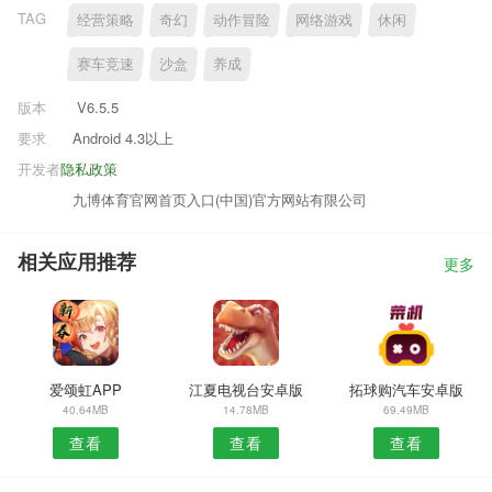
TAG
经营策略
奇幻
动作冒险
网络游戏
休闲
赛车竞速
沙盒
养成
版本
V6.5.5
要求
Android 4.3以上
开发者
隐私政策
九博体育官网首页入口(中国)官方网站有限公司
相关应用推荐
更多
爱颂虹APP
江夏电视台安卓版
拓球购汽车安卓版
40.64MB
14.78MB
69.49MB
查看
查看
查看