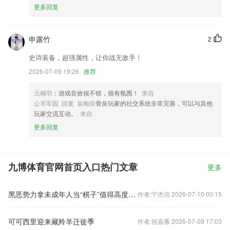
更多回复
申露竹
2
史诗装备，超强属性，让你战无敌手！
2026-07-09 19:26
推荐
元楠羽
：游戏音效很不错，很有氛围！
来自
公羊军园 回复 翁梅琼
骨灰玩家的社交系统非常完善，可以与其他
玩家交流互动。
来自
更多回复
九博体育官网首页入口热门文章
更多
黑恶势力拿未成年人当“棋子”值得高度警惕
作者:宁杰信 2026-07-10 00:15
可可西里迎来藏羚羊迁徙季
作者:祝嘉雁 2026-07-09 17:03