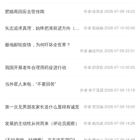
肥猫再回应去世传闻
作者:徐美琼 2026-07-09 16:22
矢志追求真理，始终把准前进方向（评论员观察）
作者:殷振融 2026-07-10 00:06
极地邮轮疫情，为何吓坏全世界？
作者:赫连筠欣 2026-07-09 22:31
我国开展老年合理用药促进行动
作者:邵贵彩 2026-07-10 00:03
当外星人来电，“不要回答”
作者:单于茂眉 2026-07-09 13:19
第一次见男朋友家长送什么显得有诚意
作者:荣宜融 2026-07-09 16:05
发展的主动性从何而来（评论员观察）
作者:杨先妮 2026-07-09 14:28
“不缺产能，缺增量”，京东汽车用C2M和全生命周期服务打破内卷
作者:曹全山 2026-07-09 16:49