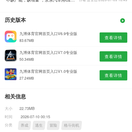
历史版本
九博体育官网首页入口V6.9专业版
查看详情
83.67MB
九博体育官网首页入口V7.0专业版
查看详情
50.34MB
九博体育官网首页入口V1.0专业版
查看详情
27.24MB
相关信息
大小
22.73MB
时间
2026-07-10 00:15
分类
养成
逃生
冒险
格斗街机