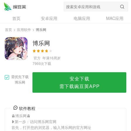
博乐网
首页
安卓应用
电脑应用
MAC应用
资讯
专题
设计奖
创意应用
首页
>
应用软件
>
博乐网
问答
博乐网
官方
年满16周岁
次下载
7969
需优先下载
安全下载
博乐网
需下载豌豆荚APP
软件教程
🚊博乐网🚊
❥第一步：访问博乐网官网
首先，打开您的浏览器，输入博乐网的官方网址