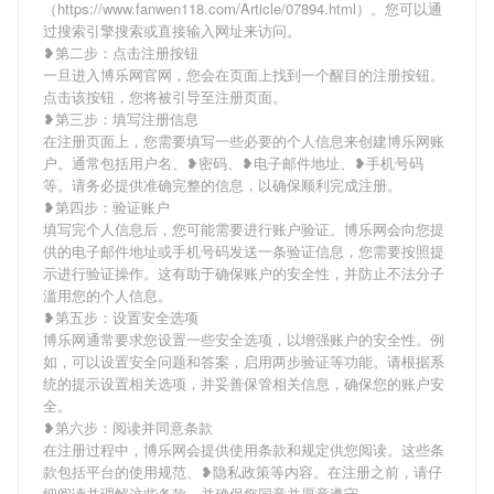
（https://www.fanwen118.com/Article/07894.html）。您可以通
过搜索引擎搜索或直接输入网址来访问。
❥第二步：点击注册按钮
一旦进入博乐网官网，您会在页面上找到一个醒目的注册按钮。
点击该按钮，您将被引导至注册页面。
❥第三步：填写注册信息
在注册页面上，您需要填写一些必要的个人信息来创建博乐网账
户。通常包括用户名、❥密码、❥电子邮件地址、❥手机号码
等。请务必提供准确完整的信息，以确保顺利完成注册。
❥第四步：验证账户
填写完个人信息后，您可能需要进行账户验证。博乐网会向您提
供的电子邮件地址或手机号码发送一条验证信息，您需要按照提
示进行验证操作。这有助于确保账户的安全性，并防止不法分子
滥用您的个人信息。
❥第五步：设置安全选项
博乐网通常要求您设置一些安全选项，以增强账户的安全性。例
如，可以设置安全问题和答案，启用两步验证等功能。请根据系
统的提示设置相关选项，并妥善保管相关信息，确保您的账户安
全。
❥第六步：阅读并同意条款
在注册过程中，博乐网会提供使用条款和规定供您阅读。这些条
款包括平台的使用规范、❥隐私政策等内容。在注册之前，请仔
细阅读并理解这些条款，并确保您同意并愿意遵守。