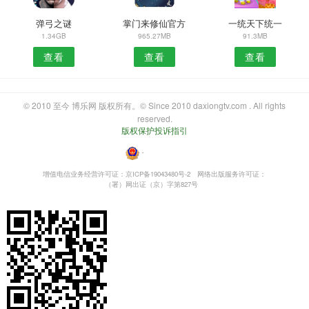
弹弓之谜
掌门来修仙官方
一统天下统一
1.34GB
965.27MB
91.3MB
查看
查看
查看
© 2010 至今 博乐网 版权所有。© Since 2010 daxiongtv.com . All rights
reserved.
版权保护投诉指引
・
增值电信业务经营许可证：京ICP备19043480号-2
网络出版服务许可证：
（署）网出证（京）字第827号