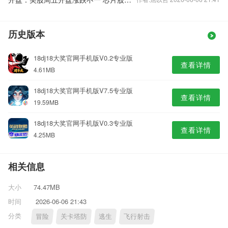
历史版本
18dj18大奖官网手机版V0.2专业版
查看详情
4.61MB
18dj18大奖官网手机版V7.5专业版
查看详情
19.59MB
18dj18大奖官网手机版V0.3专业版
查看详情
4.25MB
相关信息
大小
74.47MB
时间
2026-06-06 21:43
分类
冒险
关卡塔防
逃生
飞行射击