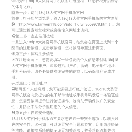
详细介绍
18dj18大奖官网手机版
的注册流程，让您轻松开启精彩
的体育之旅。
🆘第一步：访问18dj18大奖官网手机版官网
首先，打开您的浏览器，输入
18dj18大奖官网手机版
的官方网址
🎑（http://www.fanwen118.com/info_17/fw_3059978.html）。您
可以通过搜索引擎搜索或直接输入网址来访问。
🎧第二步：点击注册按钮
一旦进入
18dj18大奖官网手机版
官网，🙋您会在页面上找到一个
醒目的注册按钮。点击该按钮，您将被引导至注册页面。
🐝第三步：填写注册信息
☀在注册页面上，您需要填写一些必要的个人信息来创建
18dj18
大奖官网手机版
账户。通常包括用户名、密码、电子邮件地址、
手机号码等。请务必提供准确完整的信息，以确保顺利完成注
册。
🏎第四步：验证账户
🚍填写完个人信息后，您可能需要进行账户验证。
18dj18大奖官
网手机版
会向您提供的电子邮件地址或手机号码发送一条验证信
息，您需要按照提示进行验证操作。这有助于确保账户的安全
性，并防止不法分子滥用您的个人信息。
💾第五步：设置安全选项
18dj18大奖官网手机版
通常要求您设置一些安全选项，以增强账
户的安全性。🌌例如，可以设置安全问题和答案，启用两步验证
等功能。请根据系统的提示设置相关选项，并妥善保管相关信