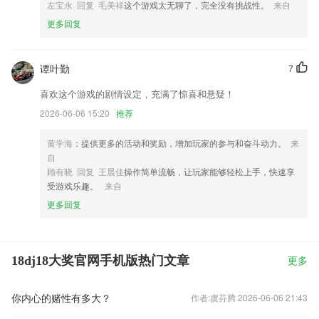
左宝永 回复 毛美祥
这个游戏太无聊了，完全没有挑战性。
来自
更多回复
谭叶勤
7
喜欢这个游戏的剧情设定，充满了惊喜和悬疑！
2026-06-06 15:20
推荐
黄学海
：提供更多的活动和奖励，增加玩家的参与和奋斗动力。
来
自
顾有晓 回复 王晨佳
操作简单流畅，让玩家能够轻松上手，快速享
受游戏乐趣。
来自
更多回复
18dj18大奖官网手机版热门文章
更多
你内心的赌性有多大？
作者:虞芬腾 2026-06-06 21:43