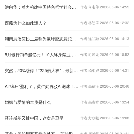
洪向华：着力构建中国特色哲学社会科学
作者:何韦萍 2026-06-06 14:55
西藏为什么如此迷人？
作者:林朗翠 2026-06-06 12:32
湖南辰溪篮协主席称为赢球应恶意犯规，当地：已免职
作者:连兰融 2026-06-06 14:13
5月银行罚单超亿元！10人终身禁业，员工违规风险集中暴露
作者:司峰龙 2026-06-06 18:52
突然，20%涨停！“225倍大神”，最新引爆！
作者:嵇柔婉 2026-06-06 14:31
AI“疯狂”盈利了，黄仁勋再驳AI泡沫！访韩行程同步曝光
作者:高福滢 2026-06-06 20:46
婚姻与爱情的本质是什么
作者:高贵祥 2026-06-06 13:54
泽连斯基又扯中国，这次是卫星
作者:方欣毅 2026-06-06 19:08
开盘：美股周五开盘涨跌不一 芯片股持续遭抛售
作者:屈以哲 2026-06-06 21:41