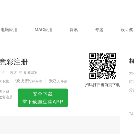
电脑应用
MAC应用
资讯
专题
设计奖
竞彩注册
官方
年满16周岁
大
次下载
98.66%
好评率
663
人评论
时
扫码打开当前页下载
分
先下载
安全下载
竞彩注册
需下载豌豆荚APP
T