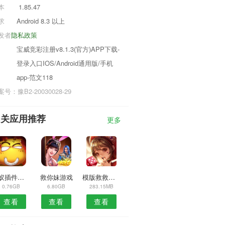
本
1.85.47
求
Android 8.3 以上
发者
隐私政策
宝威竞彩注册v8.1.3(官方)APP下载-
登录入口IOS/Android通用版/手机
app-范文118
号：豫B2-20030028-29
相关应用推荐
更多
蚂蚁插件管理器
救你妹游戏
模版救救妹妹
0.76GB
6.80GB
283.15MB
查看
查看
查看