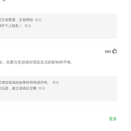
要互相尊重、互相帮助
来自
保护个人隐私！
来自
680
励，也要注意游戏对现实生活的影响和平衡。
以增加游戏的故事性和情感共鸣。
来自
起玩耍，建立游戏社交圈
来自
更多