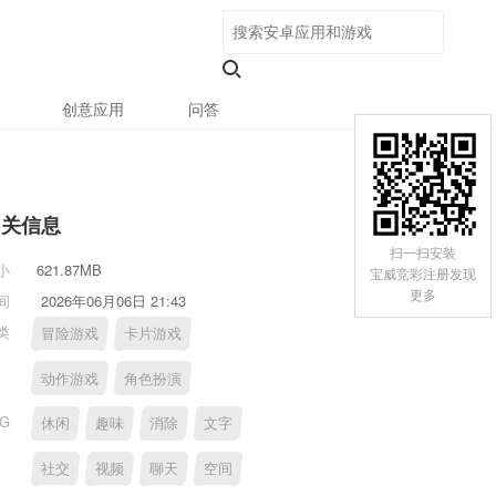
创意应用
问答
相关信息
扫一扫安装
小
621.87MB
宝威竞彩注册发现
更多
间
2026年06月06日 21:43
类
冒险游戏
卡片游戏
动作游戏
角色扮演
AG
休闲
趣味
消除
文字
社交
视频
聊天
空间