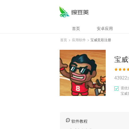
宝威竞彩注册
首页
安卓应用
首页
>
应用软件
>
宝威竞彩注册
宝威
43922
需优
宝威
软件教程