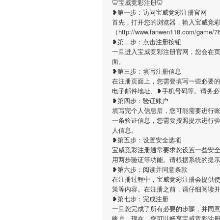
🦷宝威竞彩注册🦷
❥第一步：访问宝威竞彩注册官网
首先，打开您的浏览器，输入宝威竞
（http://www.fanwen118.co
❥第二步：点击注册按钮
一旦进入宝威竞彩注册官网，您会在
面。
❥第三步：填写注册信息
在注册页面上，您需要填写一些必要的
电子邮件地址、❥手机号码等。请务
❥第四步：验证账户
填写完个人信息后，您可能需要进行
一条验证信息，您需要按照提示进行
人信息。
❥第五步：设置安全选项
宝威竞彩注册通常要求您设置一些安
用两步验证等功能。请根据系统的提
❥第六步：阅读并同意条款
在注册过程中，宝威竞彩注册会提供
策等内容。在注册之前，请仔细阅读
❥第七步：完成注册
一旦您完成了所有必要的步骤，并同
账户。现在，您可以畅享宝威竞彩注