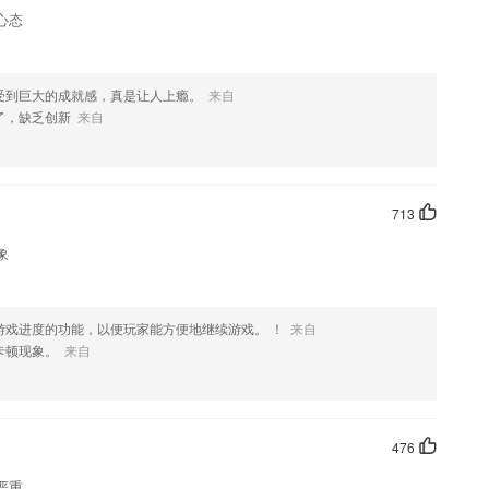
心态
受到巨大的成就感，真是让人上瘾。
来自
了，缺乏创新
来自
713
象
游戏进度的功能，以便玩家能方便地继续游戏。 ！
来自
卡顿现象。
来自
476
严重