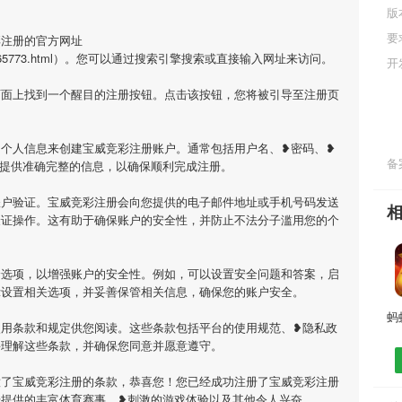
版
要
彩注册的官方网址
m/game/765773.html）。您可以通过搜索引擎搜索或直接输入网址来访问。
开
页面上找到一个醒目的注册按钮。点击该按钮，您将被引导至注册页
个人信息来创建宝威竞彩注册账户。通常包括用户名、❥密码、❥
备案
必提供准确完整的信息，以确保顺利完成注册。
账户验证。宝威竞彩注册会向您提供的电子邮件地址或手机号码发送
验证操作。这有助于确保账户的安全性，并防止不法分子滥用您的个
全选项，以增强账户的安全性。例如，可以设置安全问题和答案，启
示设置相关选项，并妥善保管相关信息，确保您的账户安全。
使用条款和规定供您阅读。这些条款包括平台的使用规范、❥隐私政
并理解这些条款，并确保您同意并愿意遵守。
意了宝威竞彩注册的条款，恭喜您！您已经成功注册了宝威竞彩注册
册提供的丰富体育赛事、❥刺激的游戏体验以及其他令人兴奋。