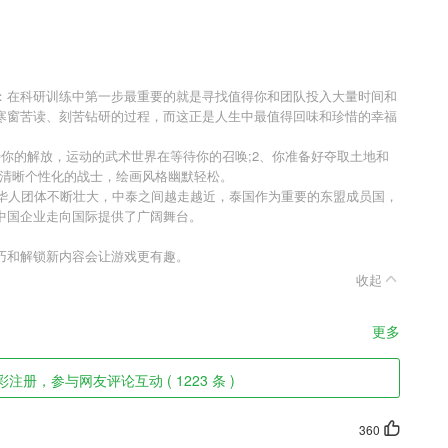
：在科研训练中第一步最重要的就是寻找值得你和团队投入大量时间和
寒窗苦读、刻苦钻研的过程，而这正是人生中最值得回味和珍惜的幸福
你的解放，运动的武术世界在等待你的召唤;2、你准备好夺取土地和
计清晰个性化的战士，绘画风格幽默轻松。
侨华人团体不断壮大，中泰之间越走越近，泰国作为重要的东盟成员国，
中国企业走向国际提供了广阔舞台。
巧和解锁新内容会让游戏更有趣。
收起
更多
注册，参与网友评论互动 ( 1223 条 )
360